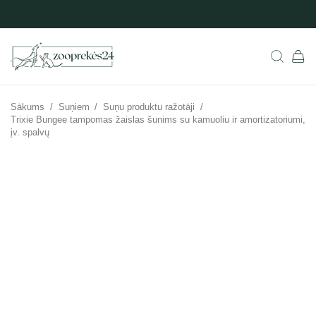
Sākums
/
Suņiem
/
Suņu produktu ražotāji
/
Trixie Bungee tampomas žaislas šunims su kamuoliu ir amortizatoriumi,
įv. spalvų