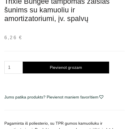
Trixie Bungee tampomas žaislas
šunims su kamuoliu ir
amortizatoriumi, įv. spalvų
6,26
€
Trixie
Pievienot grozam
Bungee
tampomas
žaislas
šunims
Jums patika produkts? Pievienot maniem favorītiem
su
kamuoliu
ir
amortizatoriumi,
Pagaminta iš poliesterio, su TPR gumos kamuoliuku ir
įv.