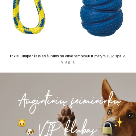
Trixie Jumper žaislas šunims su virve tempimui ir mėtymui, įv. spalvų
9,68
€