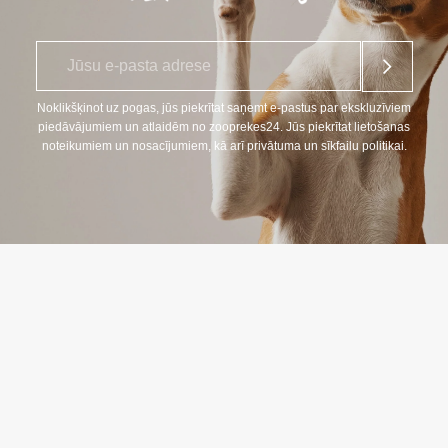
E
*
-
p
a
Noklikšķinot uz pogas, jūs piekrītat saņemt e-pastus par ekskluzīviem
s
piedāvājumiem un atlaidēm no zooprekes24. Jūs piekrītat lietošanas
t
noteikumiem un nosacījumiem, kā arī privātuma un sīkfailu politikai.
s