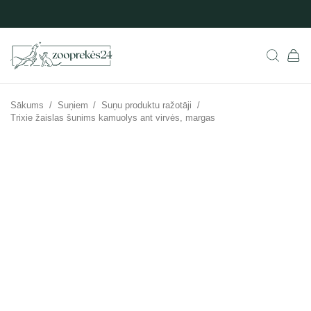
Sākums
/
Suņiem
/
Suņu produktu ražotāji
/
Trixie žaislas šunims kamuolys ant virvės, margas