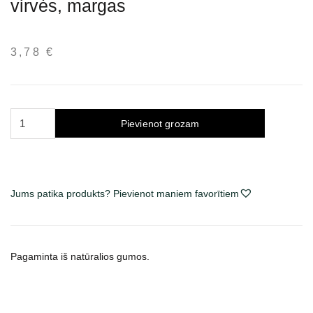
virvės, margas
3,78
€
Trixie
Pievienot grozam
žaislas
šunims
kamuolys
ant
Jums patika produkts? Pievienot maniem favorītiem
virvės,
margas
daudzums
Pagaminta iš natūralios gumos.