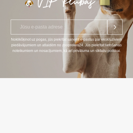
E
*
-
p
a
Noklikšķinot uz pogas, jūs piekrītat saņemt e-pastus par ekskluzīviem
s
piedāvājumiem un atlaidēm no zooprekes24. Jūs piekrītat lietošanas
t
noteikumiem un nosacījumiem, kā arī privātuma un sīkfailu politikai.
s