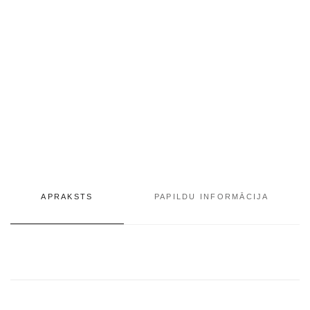
violetine
spalva
daudzums
APRAKSTS
PAPILDU INFORMĀCIJA