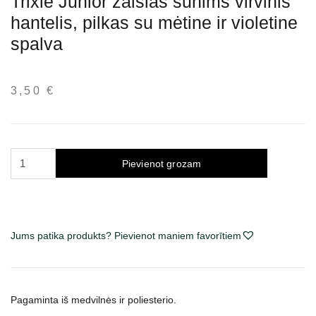
Trixie Junior žaislas šunims virvinis
hantelis, pilkas su mėtine ir violetine
spalva
3,50
€
Trixie
Pievienot grozam
Junior
žaislas
šunims
virvinis
Jums patika produkts? Pievienot maniem favorītiem
hantelis,
pilkas
su
mėtine
Pagaminta iš medvilnės ir poliesterio.
ir