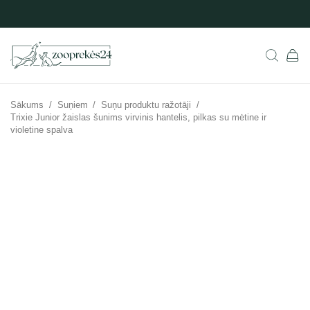
Sākums
/
Suņiem
/
Suņu produktu ražotāji
/
Trixie Junior žaislas šunims virvinis hantelis, pilkas su mėtine ir
violetine spalva