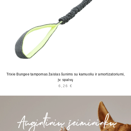
Trixie Bungee tampomas žaislas šunims su kamuoliu ir amortizatoriumi,
įv. spalvų
6,26
€