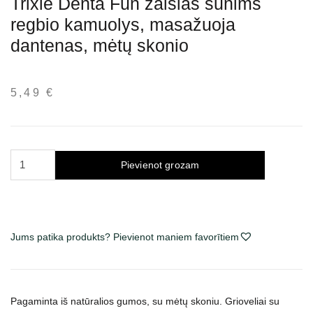
Trixie Denta Fun žaislas šunims
regbio kamuolys, masažuoja
dantenas, mėtų skonio
5,49
€
Trixie
Pievienot grozam
Denta
Fun
žaislas
šunims
Jums patika produkts? Pievienot maniem favorītiem
regbio
kamuolys,
masažuoja
dantenas,
Pagaminta iš natūralios gumos, su mėtų skoniu. Grioveliai su
mėtų