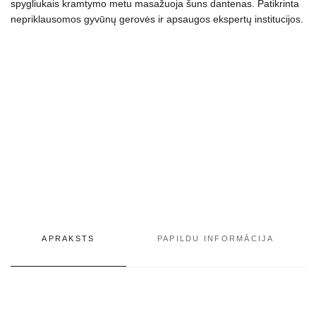
spygliukais kramtymo metu masažuoja šuns dantenas. Patikrinta
skonio
nepriklausomos gyvūnų gerovės ir apsaugos ekspertų institucijos.
daudzums
APRAKSTS
PAPILDU INFORMĀCIJA