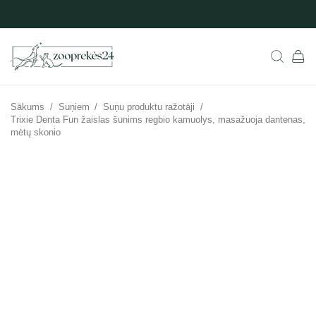
Sākums
/
Suņiem
/
Suņu produktu ražotāji
/
Trixie Denta Fun žaislas šunims regbio kamuolys, masažuoja dantenas,
mėtų skonio