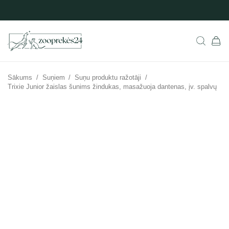
Sākums
/
Suņiem
/
Suņu produktu ražotāji
/
Trixie Junior žaislas šunims žindukas, masažuoja dantenas, įv. spalvų