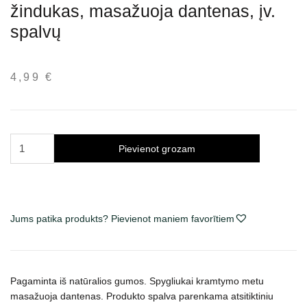
žindukas, masažuoja dantenas, įv.
spalvų
4,99
€
Trixie
Pievienot grozam
Junior
žaislas
šunims
žindukas,
Jums patika produkts? Pievienot maniem favorītiem
masažuoja
dantenas,
įv.
spalvų
Pagaminta iš natūralios gumos. Spygliukai kramtymo metu
daudzums
masažuoja dantenas. Produkto spalva parenkama atsitiktiniu