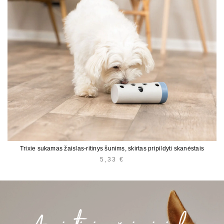
Trixie sukamas žaislas-ritinys šunims, skirtas pripildyti skanėstais
5,33
€