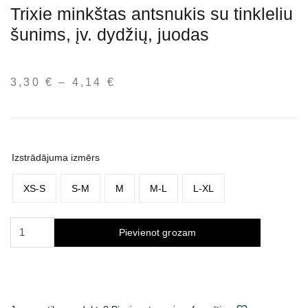
Trixie minkštas antsnukis su tinkleliu
šunims, įv. dydžių, juodas
3,30
€
–
4,14
€
Price
range:
3,30 €
through
4,14 €
Izstrādājuma izmērs
XS-S
S-M
M
M-L
L-XL
Trixie
Pievienot grozam
minkštas
antsnukis
su
tinkleliu
šunims,