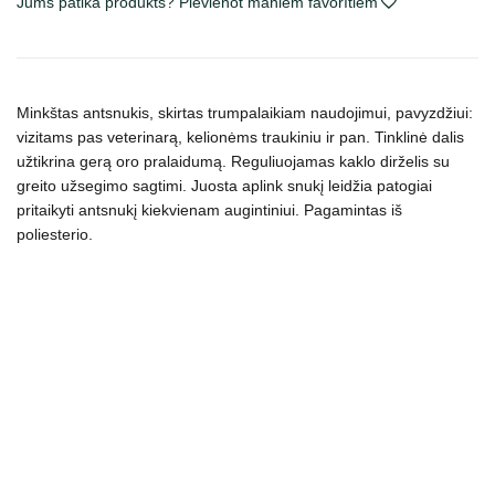
Jums patika produkts? Pievienot maniem favorītiem
įv.
dydžių,
juodas
daudzums
Minkštas antsnukis, skirtas trumpalaikiam naudojimui, pavyzdžiui:
vizitams pas veterinarą, kelionėms traukiniu ir pan. Tinklinė dalis
užtikrina gerą oro pralaidumą. Reguliuojamas kaklo dirželis su
greito užsegimo sagtimi. Juosta aplink snukį leidžia patogiai
pritaikyti antsnukį kiekvienam augintiniui. Pagamintas iš
poliesterio.