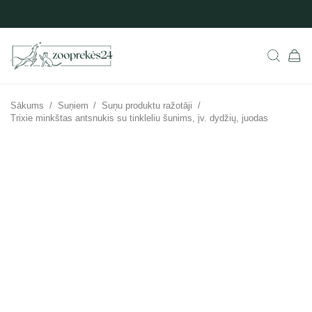
Sākums
/
Suņiem
/
Suņu produktu ražotāji
/
Trixie minkštas antsnukis su tinkleliu šunims, įv. dydžių, juodas