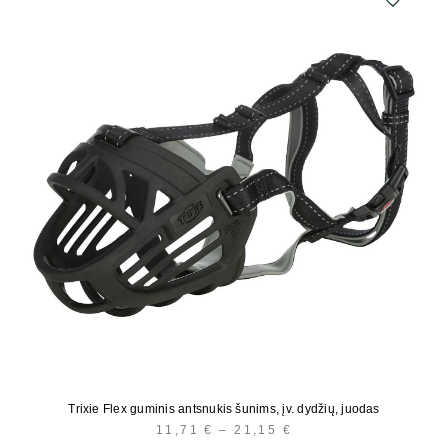
Trixie Flex guminis antsnukis šunims, įv. dydžių, juodas
11,71
€
–
21,15
€
PRICE