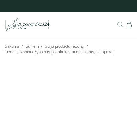
Sākums
/
Suņiem
/
Suņu produktu ražotāji
/
Trixie silikoninis žybsintis pakabukas augintiniams, įv. spalvų