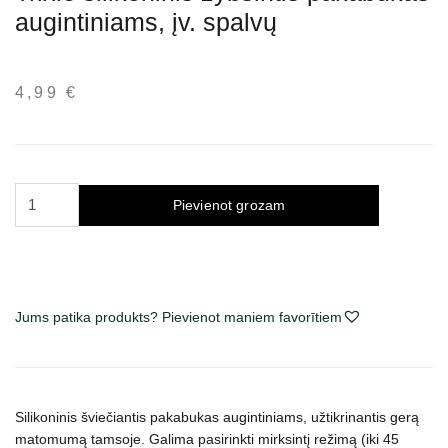
augintiniams, įv. spalvų
4,99
€
Trixie
Pievienot grozam
silikoninis
žybsintis
pakabukas
augintiniams,
įv.
Jums patika produkts? Pievienot maniem favorītiem
spalvų
daudzums
Silikoninis šviečiantis pakabukas augintiniams, užtikrinantis gerą
matomumą tamsoje. Galima pasirinkti mirksintį režimą (iki 45