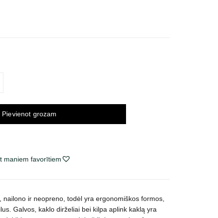
ice
nge:
,71 €
rough
,15 €
Pievienot grozam
t maniem favorītiem
 nailono ir neopreno, todėl yra ergonomiškos formos,
lus. Galvos, kaklo dirželiai bei kilpa aplink kaklą yra