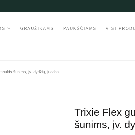
MS
GRAUŽIKAMS
PAUKŠČIAMS
VISI PROD
tsnukis šunims, įv. dydžių, juodas
Trixie Flex g
šunims, įv. d