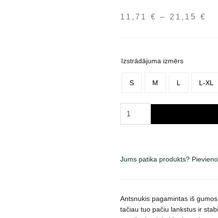
11,71
€
–
21,15
€
Pr
ra
11
th
Izstrādājuma izmērs
21
S
M
L
L-XL
Trixie
Flex
guminis
antsnukis
šunims,
Jums patika produkts? Pievieno
įv.
dydžių,
juodas
Antsnukis pagamintas iš gumos,
daudzums
tačiau tuo pačiu lankstus ir stabi