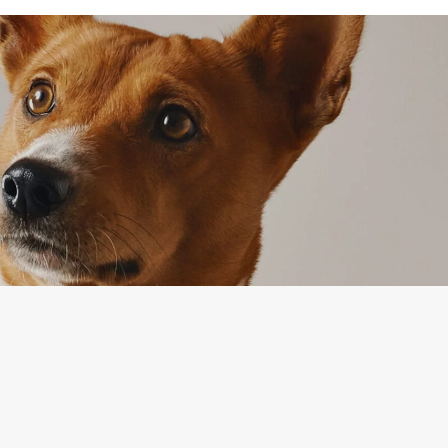
5,36 €
34,72 €
IJA
PAKALPOJUMS
Preču atgriešana
es politika
Sazinieties ar mums