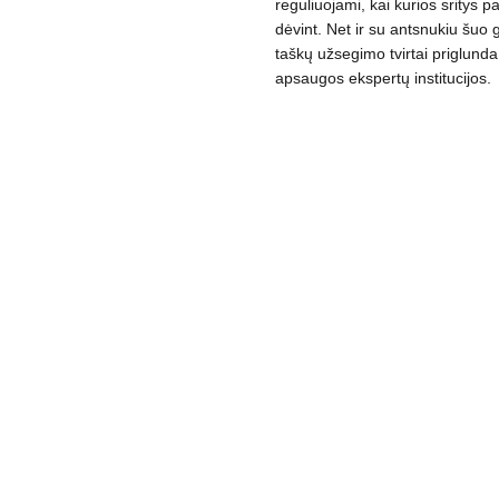
reguliuojami, kai kurios sritys 
dėvint. Net ir su antsnukiu šuo ga
taškų užsegimo tvirtai priglunda
apsaugos ekspertų institucijos.