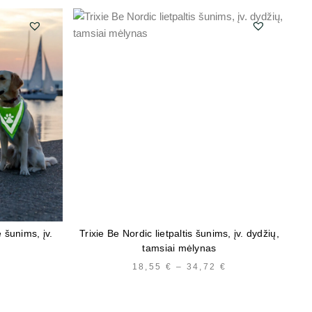
P
ė šunims, įv.
Trixie Be Nordic lietpaltis šunims, įv. dydžių,
tamsiai mėlynas
PRICE
18,55
€
–
34,72
€
PRICE
RANGE:
RANGE:
3,89 €
18,55 €
THROUGH
THROUGH