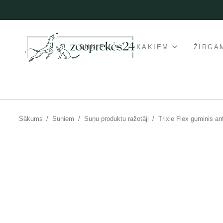
SUŅIEM
KAĶIEM
ŽIRGA
Sākums
/
Suņiem
/
Suņu produktu ražotāji
/
Trixie Flex guminis an