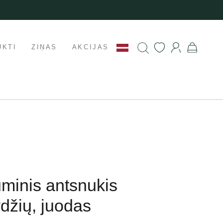
UKTI
ZIŅAS
AKCIJAS
uminis antsnukis
ydžių, juodas