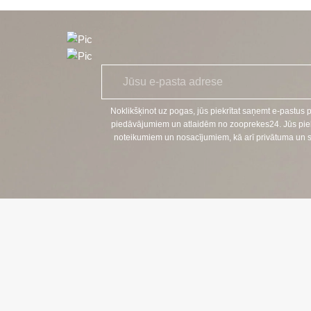
7,07 €
E
*
-
p
a
Noklikšķinot uz pogas, jūs piekrītat saņemt e-pastus 
s
piedāvājumiem un atlaidēm no zooprekes24. Jūs piekr
t
noteikumiem un nosacījumiem, kā arī privātuma un sīkf
s
KONTAKTI
TĀLRUNIS:
+370 624 00 