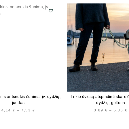
kinis antsnukis šunims, įv. dydžių,
Trixie šviesą atspindinti skarel
juodas
dydžių, geltona
4,14
€
–
7,53
€
PRICE
3,89
€
–
5,36
€
RANGE:
4,14 €
THROUGH