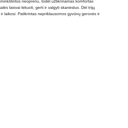
paminkštintos neoprenu, todėl užtikrinamas komfortas
lės laisvai lekuoti, gerti ir valgyti skanėstus. Dėl trijų
 ir laikosi. Patikrintas nepriklausomos gyvūnų gerovės ir