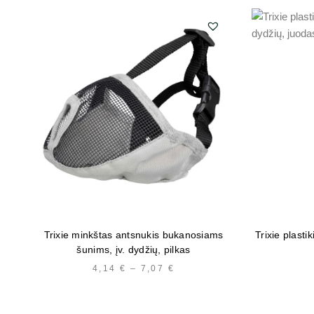
Trixie minkštas antsnukis bukanosiams
Trixie plasti
šunims, įv. dydžių, pilkas
4,14
€
–
7,07
€
PRICE
RANGE:
4,14 €
THROUGH