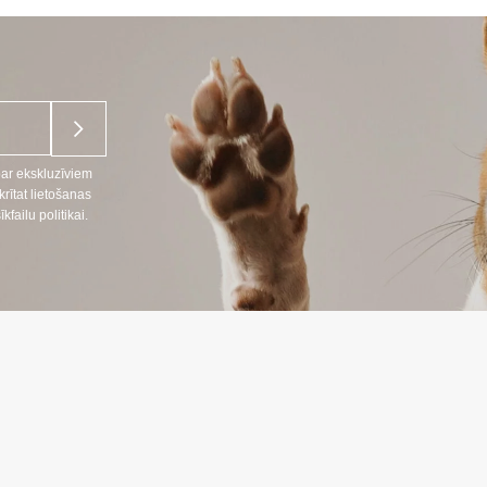
7,53 €
par ekskluzīviem
ītat lietošanas
ailu politikai.
NFORMĀCIJA
INFORMĀC
Preču piegāde
666
Konfidencialitāt