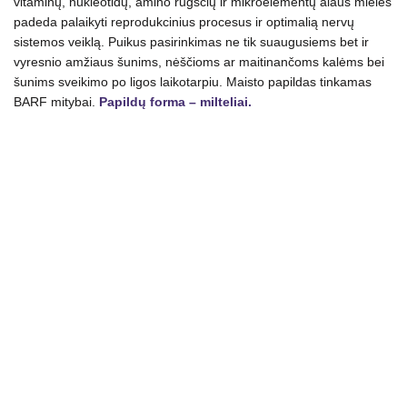
vitaminų, nukleotidų, amino rūgščių ir mikroelementų alaus mielės
padeda palaikyti reprodukcinius procesus ir optimalią nervų
sistemos veiklą. Puikus pasirinkimas ne tik suaugusiems bet ir
vyresnio amžiaus šunims, nėščioms ar maitinančoms kalėms bei
šunims sveikimo po ligos laikotarpiu. Maisto papildas tinkamas
BARF mitybai.
Papildų forma – milteliai.