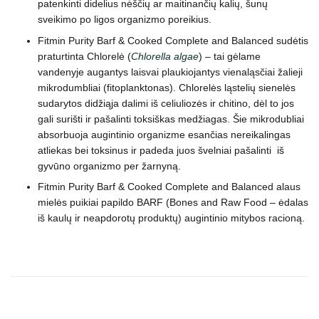
patenkinti didelius nėščių ar maitinančių kalių, šunų
sveikimo po ligos organizmo poreikius.
Fitmin Purity Barf & Cooked Complete and Balanced sudėtis
praturtinta Chlorelė (
Chlorella algae
) – tai gėlame
vandenyje augantys laisvai plaukiojantys vienaląsčiai žalieji
mikrodumbliai (fitoplanktonas). Chlorelės ląstelių sienelės
sudarytos didžiąja dalimi iš celiuliozės ir chitino, dėl to jos
gali surišti ir pašalinti toksiškas medžiagas. Šie mikrodubliai
absorbuoja augintinio organizme esančias nereikalingas
atliekas bei toksinus ir padeda juos švelniai pašalinti iš
gyvūno organizmo per žarnyną.
Fitmin Purity Barf & Cooked Complete and Balanced alaus
mielės puikiai papildo BARF (Bones and Raw Food – ėdalas
iš kaulų ir neapdorotų produktų) augintinio mitybos racioną.