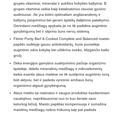
grupės vitaminai, mineralai ir aukštos kokybės baltymai. B
grupės vitaminai veikia kaip katalizatorius visuose gyvūno
audiniuose. Jie yra būtini optimaliam angliavandenių ir
baltymų įsisąvinimui bei geram ląstelių dalijimosi palaikymui.
Gerindami medžiagų apykaita jie ne tik padidina augintinio
gyvybingumą bet ir stiprina šuns nervų sistemą.
Fitmin Purity Barf & Cooked Complete and Balanced maisto
papildo sudėtyje gausu antioksidantų, kurie puoselėja
augintinio odos kokybę bei užtikrina sveiko, blizgančio kailio
grožį.
Dėka energijos gamybos suaktyvinimo pačioje organizmo
ląstelėje, didelis mineralinių medžiagų ir mikroelementų
kiekis esantis alaus mielėse ne tik sustiprina augintinio norą
būti aktyviu, bet ir padeda vyresnio amžiaus šunų
organizmui atgauti gyvybingumą.
Alaus mielės tai natūralus ir saugus produktas kasdieniniam
naudojimui, nepriklausomai nuo to kuo šeriate savo
keturkojį bičiulį. Maisto papildas kompensuoja ir sumažina
maistinių medžiagų rizikos trūkumą taip pat padeda