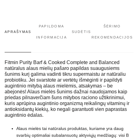
PAPILDOMA
ŠĖRIMO
APRAŠYMAS
SUDĖTIS
INFORMACIJA
REKOMENDACIJOS
Fitmin Purity Barf & Cooked Complete and Balanced
natūralus alaus mielių pašaro papildas suaugusiems
šunims kurį galima vadinti tikru supermaistu ar natūraliu
probiotiku. Jei svarstote ar vertėtų išmėginti ir papildyti
augintinio mitybą alaus mielėmis, atsakymas – be
abejonės! Alaus mielės šunims dažnai naudojamos kaip
priedas pilnaverčiam šuns mitybos raciono užtikrinimui,
kuris aprūpina augintinio organizmą reikalingų vitaminų ir
antioksidantų kiekių, ko negali garantuoti vien paprastas
augintinio ėdalas.
Alaus mielės tai natūralus produktas, kuriame yra daug
svarbių optimaliai subalansuotų aktyviųjų medžiagų: visi B