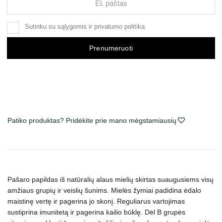
Sutinku su
sąlygomis
ir
privatumo politika
Prenumeruoti
Patiko produktas? Pridėkite prie mano mėgstamiausių
Pašaro papildas iš natūralių alaus mielių skirtas suaugusiems visų
amžiaus grupių ir veislių šunims. Mielės žymiai padidina ėdalo
maistinę vertę ir pagerina jo skonį. Reguliarus vartojimas
sustiprina imunitetą ir pagerina kailio būklę. Dėl B grupės