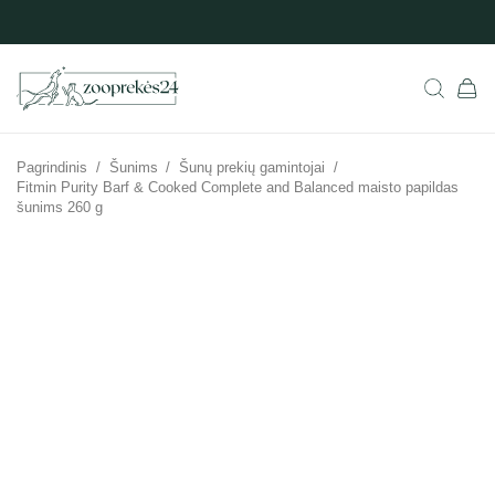
Pagrindinis
/
Šunims
/
Šunų prekių gamintojai
/
Fitmin Purity Barf & Cooked Complete and Balanced maisto papildas
šunims 260 g