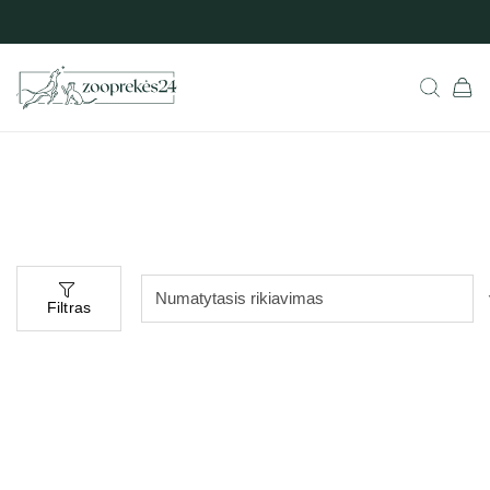
Filtras
Populiarus
-10%