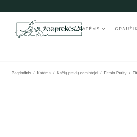
ŠUNIMS
KATĖMS
GRAUŽI
Pagrindinis
/
Katėms
/
Kačių prekių gamintojai
/
Fitmin Purity
/
Fi