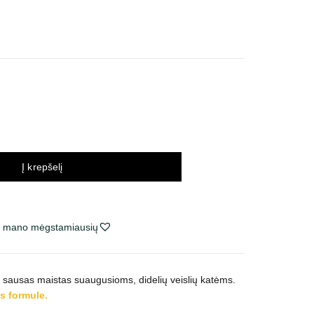
inų
tervalas:
o
,94 €
,84 €
Į krepšelį
ie mano mėgstamiausių
s sausas maistas suaugusioms, didelių veislių katėms.
s formule.