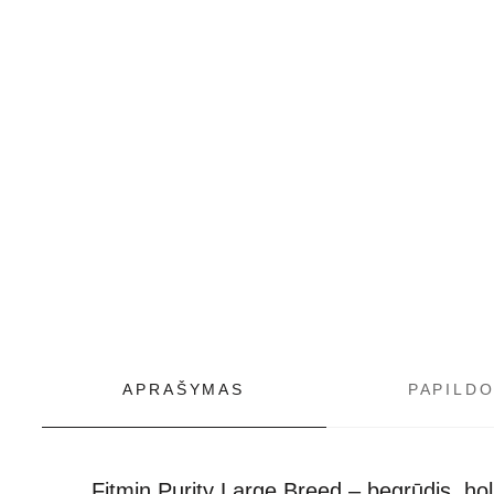
APRAŠYMAS
PAPILD
Fitmin Purity Large Breed – begrūdis, hol