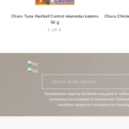
Churu Tuna Hairball Control skanėstai katėms
Churu Chicke
56 g
2,20
€
E
*
l.
p
a
Spustelėdami mygtuką išreiškiate norą gauti el. laiškus
š
pasiūlymus bei nuolaidas iš zooprekes24. Sutinkat
t
naudojimo sąlygomis ir privatumo bei slapukų 
a
s