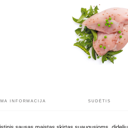
OMA INFORMACIJA
SUDĖTIS
istinis sausas maistas skirtas suaugusioms, dideli