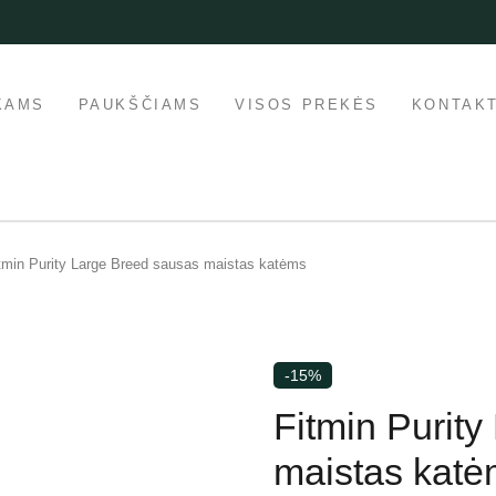
KAMS
PAUKŠČIAMS
VISOS PREKĖS
KONTAKT
tmin Purity Large Breed sausas maistas katėms
-15%
Fitmin Purit
maistas katė