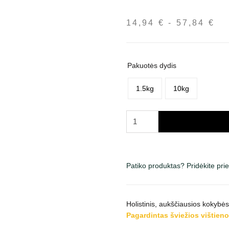
14,94
€
-
57,84
€
Ka
in
nu
14
Pakuotės dydis
iki
57
1.5kg
10kg
produkto
kiekis:
Fitmin
Purity
Large
Patiko produktas? Pridėkite pr
Breed
sausas
maistas
Holistinis, aukščiausios kokybė
katėms
Pagardintas šviežios vištieno