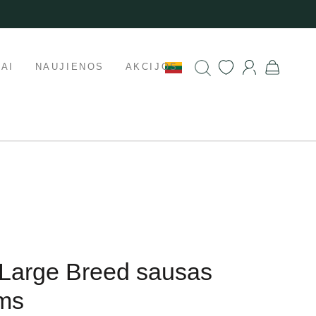
AI
NAUJIENOS
AKCIJOS
y Large Breed sausas
ms