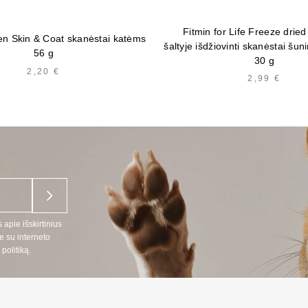
Fitmin for Life Freeze drie
n Skin & Coat skanėstai katėms
šaltyje išdžiovinti skanėstai šu
56 g
30 g
2,20
€
2,99
€
 apie išskirtinius
e su interneto
politiką.