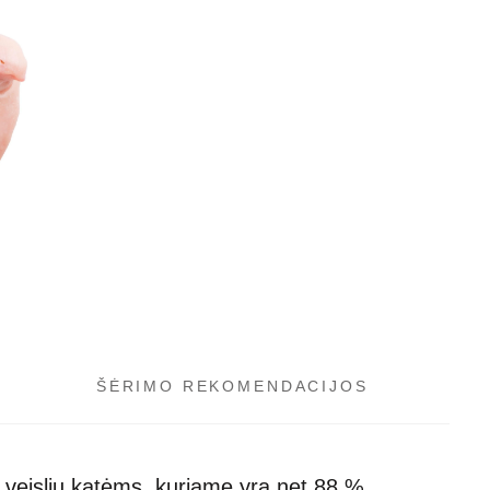
ŠĖRIMO REKOMENDACIJOS
ų veislių katėms, kuriame yra net 88 %