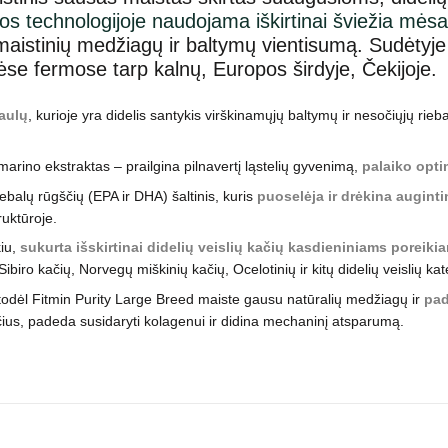
s technologijoje naudojama iškirtinai šviežia mėsa
maistinių medžiagų ir baltymų vientisumą. Sudėtyje 
inėse fermose tarp kalnų, Europos širdyje, Čekijoje.
aulų
, kurioje yra didelis santykis virškinamųjų baltymų ir nesočiųjų rieb
rino ekstraktas – prailgina pilnavertį ląstelių gyvenimą,
palaiko optim
balų rūgščių (EPA ir DHA) šaltinis, kuris
puoselėja ir drėkina augintin
uktūroje.
kiu,
sukurta išskirtinai didelių veislių kačių kasdieniniams poreiki
ro kačių, Norvegų miškinių kačių, Ocelotinių ir kitų didelių veislių ka
todėl Fitmin Purity Large Breed maiste gausu natūralių medžiagų ir
pad
isčius, padeda susidaryti kolagenui ir didina mechaninį atsparumą.