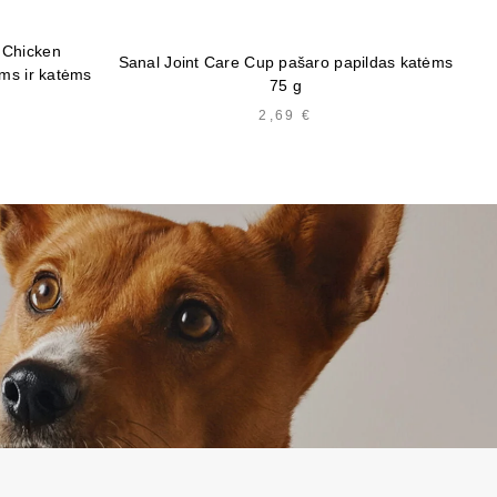
d Chicken
Sanal Joint Care Cup pašaro papildas katėms
Sa
nims ir katėms
75 g
2,69
€