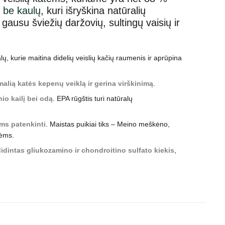
 be kaulų
, kuri išryškina natūralių
gausu šviežių daržovių, sultingų vaisių ir
alų, kurie maitina didelių veislių kačių raumenis ir aprūpina
alią katės kepenų veiklą ir gerina virškinimą
.
io kailį bei odą
. EPA rūgštis turi natūralų
ams patenkinti
. Maistas puikiai tiks – Meino meškėno,
tėms.
idintas gliukozamino ir chondroitino sulfato kiekis
,