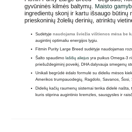
gyvūninės kilmės baltymų.
Maisto gamybo
ingredientų skonį ir kartu išsaugo būtinų 
prieskoninių žolelių derinių, atrinktų viet
Sudėtyje
naudojama šviežia vi
štienos mėsa
be k
augintinį optimaliu energijos lygiu.
Fitmin Purity Large Breed sudėtyje naudojamas rozma
Šalto spaudimo
lašišų aliejus
yra puikus Omega-3 rie
priešuždegiminį poveikį, DHA dalyvauja smegenų str
Unikali begrūdė ėdalo formulė su dideliu mėsos kie
Amerikos trumpauodegių, Ragdolo, Savanos, Šosi, Sibi
Didelių kačių raumenų sistemai tenka didelė našta, 
kuris stiprina augintinio kremzles, sausgysles ir ra