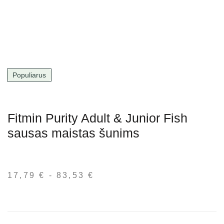
Populiarus
Fitmin Purity Adult & Junior Fish
sausas maistas šunims
17,79
€
-
83,53
€
Kainų
intervalas:
nuo
17,79 €