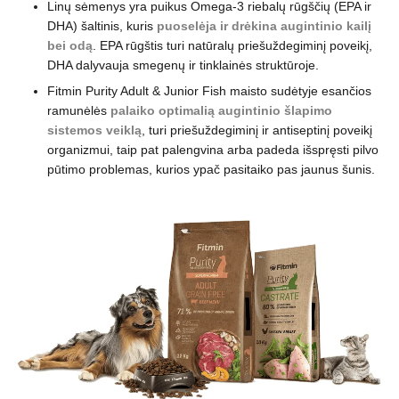
Linų sėmenys yra puikus Omega-3 riebalų rūgščių (EPA ir
DHA) šaltinis, kuris
puoselėja ir drėkina augintinio kailį
bei odą
. EPA rūgštis turi natūralų priešuždegiminį poveikį,
DHA dalyvauja smegenų ir tinklainės struktūroje.
Fitmin Purity Adult & Junior Fish maisto sudėtyje esančios
ramunėlės
palaiko optimalią augintinio šlapimo
sistemos veiklą
, turi priešuždegiminį ir antiseptinį poveikį
organizmui, taip pat palengvina arba padeda išspręsti pilvo
pūtimo problemas, kurios ypač pasitaiko pas jaunus šunis.