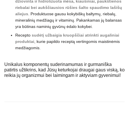
džiovinta ir hidrolizuota mėsa, kiaušiniai, paukštienos
riebalai bei aukščiausios rūšies šalto spaudimo lašišų
aliejus
. Produktuose gausu kokybiškų baltymų, riebalų,
mineralinių medžiagų ir vitaminų. Pakankamas jų balansas
yra būtinas naminių gyvūnų ėdalo kokybei.
Recepto
sudėtį užbaigia kruopščiai atrinkti augaliniai
produktai
, kurie papildo receptą vertingomis maistinėmis
medžiagomis.
Unikalus komponentų suderinamumas ir gurmaniška
patirtis užtikrins, kad Jūsų keturkojai draugai gaus viską, ko
reikia jų organizmui bei laimingam ir aktyviam gyvenimui!