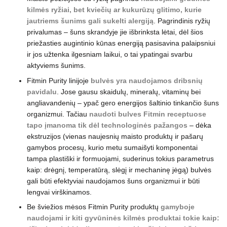
kilmės ryžiai, bet kviečių ar kukurūzų glitimo, kurie
jautriems šunims gali sukelti alergiją
. Pagrindinis ryžių
privalumas – šuns skrandyje jie išbrinksta lėtai, dėl šios
priežasties augintinio kūnas energiją pasisavina palaipsniui
ir jos užtenka ilgesniam laikui, o tai ypatingai svarbu
aktyviems šunims.
Fitmin Purity linijoje
bulvės
yra naudojamos dribsnių
pavidalu
. Jose gausu skaidulų, mineralų, vitaminų bei
angliavandenių – ypač gero energijos šaltinio tinkančio šuns
organizmui. Tačiau
naudoti bulves Fitmin receptuose
tapo įmanoma tik dėl technologinės pažangos
– dėka
ekstruzijos (vienas naujesnių maisto produktų ir pašarų
gamybos procesų, kurio metu sumaišyti komponentai
tampa plastiški ir formuojami, suderinus tokius parametrus
kaip: drėgnį, temperatūrą, slėgį ir mechaninę jėgą) bulvės
gali būti efektyviai naudojamos šuns organizmui ir būti
lengvai virškinamos.
Be šviežios mėsos Fitmin Purity produktų
gamyboje
naudojami ir kiti gyvūninės kilmės produktai tokie kaip: