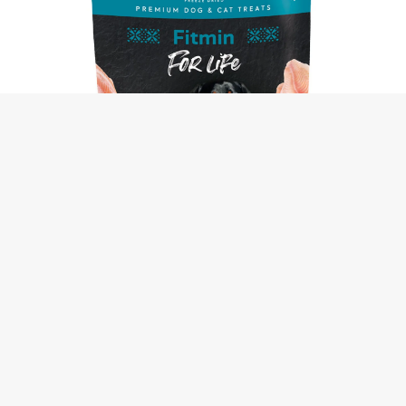
Fitmin for Life Freeze dried Fish šaltyje išdžiovinti skanėstai šunims ir
katėms 30 g
2,99
€