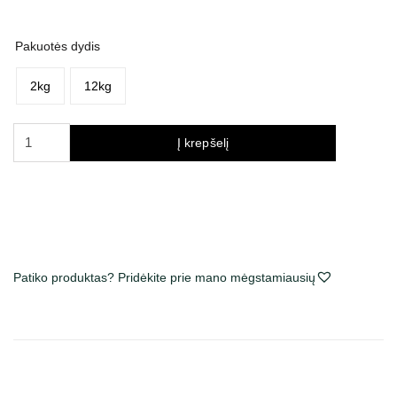
iki
83,53 €
Pakuotės dydis
2kg
12kg
produkto
Į krepšelį
kiekis:
Fitmin
Purity
Adult
&
Junior
Patiko produktas? Pridėkite prie mano mėgstamiausių
Fish
sausas
maistas
šunims