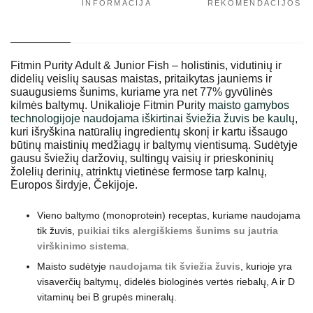
INFORMACIJA
REKOMENDACIJOS
Fitmin Purity Adult & Junior Fish – holistinis, vidutinių ir
didelių veislių sausas maistas, pritaikytas jauniems ir
suaugusiems šunims, kuriame yra net 77% gyvūlinės
kilmės baltymų. Unikalioje Fitmin Purity
maisto gamybos
technologijoje naudojama iškirtinai šviežia žuvis be kaulų
,
kuri išryškina natūralių ingredientų skonį ir kartu išsaugo
būtinų maistinių medžiagų ir baltymų vientisumą. Sudėtyje
gausu šviežių daržovių, sultingų vaisių ir prieskoninių
žolelių derinių, atrinktų vietinėse fermose tarp kalnų,
Europos širdyje, Čekijoje.
Vieno baltymo (monoprotein) receptas, kuriame naudojama
tik žuvis,
puikiai tiks alergiškiems šunims su jautria
virškinimo sistema
.
Maisto sudėtyje
naudojama tik šviežia žuvis
, kurioje yra
visaverčių baltymų, didelės biologinės vertės riebalų, A ir D
vitaminų bei B grupės mineralų.