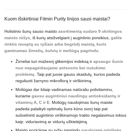
Kuom išskirtiniai Fitmin Purity linijos sausi maistai?
Holistinio šunų sauso maisto
asortimentą sudaro 9 skirtingos
maisto rūšys
, iš kurių atsižvelgiant į augintinio poreikius,
galite
rinktis receptą
su ryžiais arba begrūdį maistą, kuris
gaminamas žirnelių, bulvių ir moliūgų pagrindu
.
Žirneliai turi mažesnį glikemijos indeksą ir
apsaugo šunis
nuo nepageidaujamo antsvorio bei nutukimo
problemų
. Taip pat juose gausu skaidulų, kurios padeda
reguliuoti žarnyno mikroflorą ir virškinimą.
Moliūgas dar kitaip vadinamas natūraliu polivitaminu,
kuriame
gausu augintiniui naudingų antioksidantų ir
vitaminų A, C ir E
. Moliūgų naudojimas šunų maiste
padeda palaikyti optimalų šuns kūno svorį taip pat
sušvelninti augintinio virškinamojo trakto negalavimus tokius
kaip: viduriavimą ar vidurių užkietėjimą.
Maisto pozicijose su ryžių pagrindu
naudojami grūdinės