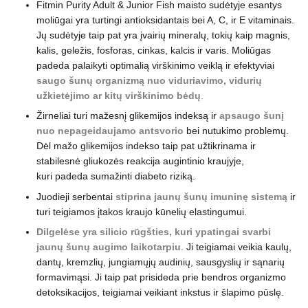
Fitmin Purity Adult & Junior Fish maisto sudėtyje esantys
moliūgai yra turtingi antioksidantais bei A, C, ir E vitaminais.
Jų sudėtyje taip pat yra įvairių mineralų, tokių kaip magnis,
kalis, geležis, fosforas, cinkas, kalcis ir varis. Moliūgas
padeda palaikyti optimalią virškinimo veiklą ir efektyviai
saugo šunų organizmą nuo viduriavimo, vidurių
užkietėjimo ar kitų virškinimo bėdų
.
Žirneliai turi mažesnį glikemijos indeksą ir
apsaugo šunį
nuo nepageidaujamo antsvorio
bei nutukimo problemų.
Dėl mažo glikemijos indekso taip pat užtikrinama ir
stabilesnė gliukozės reakcija augintinio kraujyje,
kuri padeda sumažinti diabeto riziką.
Juodieji serbentai
stiprina jaunų šunų imuninę sistemą
ir
turi teigiamos įtakos kraujo kūnelių elastingumui.
Dilgelėse yra silicio rūgšties, kuri ypatingai svarbi
jaunų šunų augimo laikotarpiu
. Ji teigiamai veikia kaulų,
dantų, kremzlių, jungiamųjų audinių, sausgyslių ir sąnarių
formavimąsi. Ji taip pat prisideda prie bendros organizmo
detoksikacijos, teigiamai veikiant inkstus ir šlapimo pūslę.