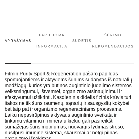
PAPILDOMA
ŠĖRIMO
APRAŠYMAS
SUDĖTIS
INFORMACIJA
REKOMENDACIJOS
Fitmin Purity Sport & Regeneration pašaro papildas
sportuojantiems ir aktyviems šunims sudarytas iš natūralių
medžiagų, kurios yra būtinos augintinio judėjimo sistemos
veiksmingumui, ištvermei, organizmo atsinaujinimui ir
efektyvumui užtikrinti. Kasdieninis didelis fizinis krūvis turi
įtakos ne tik šuns raumenų, sąnarių ir sausgyslių kokybei
bet taip pat ir organizmo regeneraciniams procesams.
Laiku nepasirūpinus aktyvaus augintinio sveikata ir
tinkamu vitaminu ir mineralu kiekiu gali pasireikšti
sumažėjas šuns mobilumas, nuovargis lydimas streso,
nusilpusi imūnine sistema, skausmai ar netgi pilnas
organizmo išsekimas.