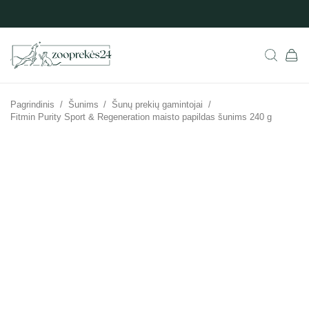
Pagrindinis
/
Šunims
/
Šunų prekių gamintojai
/
Fitmin Purity Sport & Regeneration maisto papildas šunims 240 g