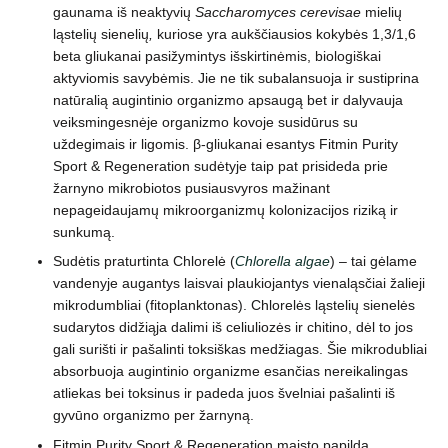
gaunama iš neaktyvių
Saccharomyces cerevisae
mielių
ląstelių sienelių
,
kuriose yra aukščiausios kokybės 1,3/1,6
beta gliukanai pasižymintys išskirtinėmis, biologiškai
aktyviomis savybėmis. Jie ne tik subalansuoja ir sustiprina
natūralią augintinio organizmo apsaugą bet ir dalyvauja
veiksmingesnėje organizmo kovoje susidūrus su
uždegimais ir ligomis. β-gliukanai esantys Fitmin Purity
Sport & Regeneration sudėtyje taip pat prisideda prie
žarnyno mikrobiotos pusiausvyros mažinant
nepageidaujamų mikroorganizmų kolonizacijos riziką ir
sunkumą.
Sudėtis praturtinta Chlorelė (
Chlorella algae
) – tai gėlame
vandenyje augantys laisvai plaukiojantys vienaląsčiai žalieji
mikrodumbliai (fitoplanktonas). Chlorelės ląstelių sienelės
sudarytos didžiąja dalimi iš celiuliozės ir chitino, dėl to jos
gali surišti ir pašalinti toksiškas medžiagas. Šie mikrodubliai
absorbuoja augintinio organizme esančias nereikalingas
atliekas bei toksinus ir padeda juos švelniai pašalinti iš
gyvūno organizmo per žarnyną.
Fitmin Purity Sport & Regeneration maisto papildą