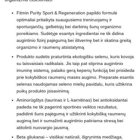
Fitmin Purity Sport & Regeneration papildo formulė
optimaliai pritaikyta suaugusiems treniruojamų ir
sportuojančių, gelbėtojų bei darbinių šunų organizmo
poreikiams. Sudėtyje esantys ingredientai ne tik didina
augintinio fizinį pajėgumą bei ištvermę bet ir skatina greitą
organizmo ir raumenų atsistatymą.
Produkto sudėtis praturtinta ekologišku selenu, kuris kovoja
su laisvaisiais radikalais. Jis taip pat stiprina augintinio
imuninę sistemą, palaiko gerą kepenų funkciją bei prisideda
prie kokybiškos raumenų masės augimo. Preparate esantis
selenas naudojamas seleno mielių pavidalu, kuris užtikrina
puikų produkto įsisavinimą.
Aminorūgštys (taurinas ir L-karnitinas) bei antioksidantai
padeda ne tik pagerinti sportinės veiklos rezultatus,
padidinti šuns pajėgumą ir užtikrinti kokybišką raumenų
augimą bet ir sumažinti augintinio patiriama stresą bei
atitolinti nuovargio jausmą.
Beta gliukanai – visiškai natūrali, išgryninta medžiaga,