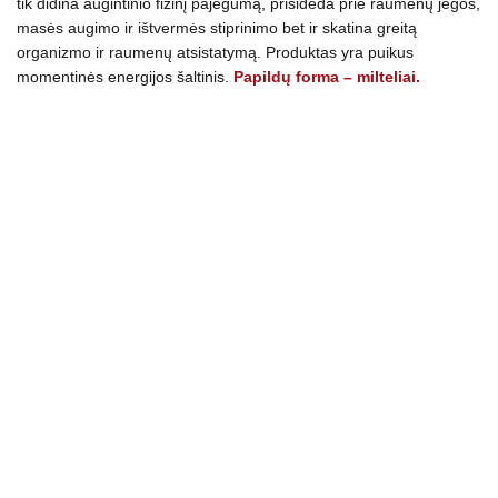
tik didina augintinio fizinį pajėgumą, prisideda prie raumenų jėgos,
masės augimo ir ištvermės stiprinimo bet ir skatina greitą
organizmo ir raumenų atsistatymą. Produktas yra puikus
momentinės energijos šaltinis.
Papildų forma – milteliai.