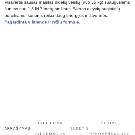
kg
Visavertis sausas maistas didelių veislių (nuo 35 kg) suaugusiems
šunims nuo 1,5 iki 7 metų amžiaus. Skirtas aktyvių augintinių
poreikiams, kuriems reikia daug energijos ir ištvermės.
Pagardinta vištienos ir ryžių formule.
PAPILDOMA
ŠĖRIMO
APRAŠYMAS
SUDĖTIS
INFORMACIJA
REKOMENDACIJOS