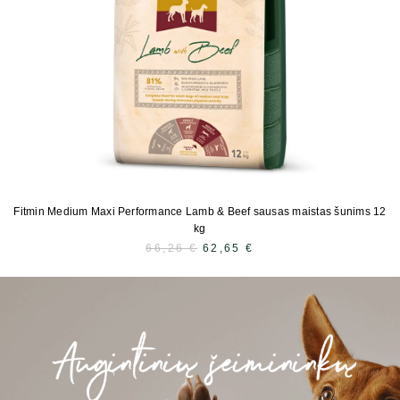
Fitmin Medium Maxi Performance Lamb & Beef sausas maistas šunims 12
kg
66,26
€
PRADINĖ
62,65
€
DABARTINĖ
KAINA
KAINA
BUVO:
YRA:
66,26 €.
62,65 €.