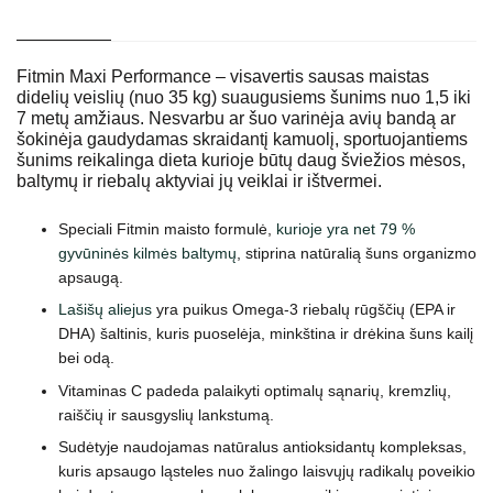
Fitmin Maxi Performance – visavertis sausas maistas
didelių veislių (nuo 35 kg) suaugusiems šunims nuo 1,5 iki
7 metų amžiaus. Nesvarbu ar šuo varinėja avių bandą ar
šokinėja gaudydamas skraidantį kamuolį, sportuojantiems
šunims reikalinga dieta kurioje būtų daug šviežios mėsos,
baltymų ir riebalų aktyviai jų veiklai ir ištvermei.
Speciali Fitmin maisto formulė,
kurioje yra net 79 %
gyvūninės kilmės baltymų
, stiprina natūralią šuns organizmo
apsaugą.
Lašišų aliejus
yra puikus Omega-3 riebalų rūgščių (EPA ir
DHA) šaltinis, kuris puoselėja, minkština ir drėkina šuns kailį
bei odą.
Vitaminas C padeda palaikyti optimalų sąnarių, kremzlių,
raiščių ir sausgyslių lankstumą.
Sudėtyje naudojamas natūralus antioksidantų kompleksas,
kuris apsaugo ląsteles nuo žalingo laisvųjų radikalų poveikio