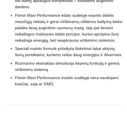
bei dantų apsaugos kompleksas – sveikiems augintinio
dantims.
Fitmin Maxi Performance ėdalo sudėtyje esantis didelis
nesočiųjų riebalų ir gerai virškinamų vištienos baltymų kiekis
palaiko liesą augintinio raumenų masę, taip pat šeriant
reikalingos mažesnės ėdalo porcijos, kurios aprūpina šunį
reikalinga energiją, bet neapkrauna virškinimo sistemos.
Speciali maisto formulė pritaikyta išskirtinai labai aktyvių
šunų poreikiams, kuriems reikia daug energijos ir ištvermės.
Rozmarino ekstraktas stimuliuoja kepenų funkciją ir gerina
virškinimo sistemą.
Fitmin Maxi Performance maisto sudėtyje nėra naudojami:
kviečiai, soja ar GMO.