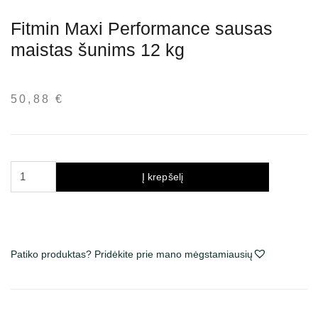
Fitmin Maxi Performance sausas
maistas šunims 12 kg
50,88
€
produkto
Į krepšelį
kiekis:
Fitmin
Maxi
Performance
Patiko produktas? Pridėkite prie mano mėgstamiausių
sausas
maistas
šunims
12