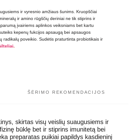
uaugusiems ir vyresnio amžiaus šunims.
K
ruopščiai
 mineralų
ir
amino rūgščių
deriniai
ne tik stiprins ir
sparumą įvairiems aplinkos veiksniams bet kartu
 suteiks kepenų fukcijos apsaugą bei apsaugos
ų radikalų poveikio
.
Sudėtis praturtinta probiotikais ir
ilteliai
.
ŠĖRIMO REKOMENDACIJOS
inys, skirtas visų veislių
suaugusiems ir
 fizinę būklę
bet ir
stiprins
imunitetą
bei
ėka preparatas puikiai
papildys
kasdieninį