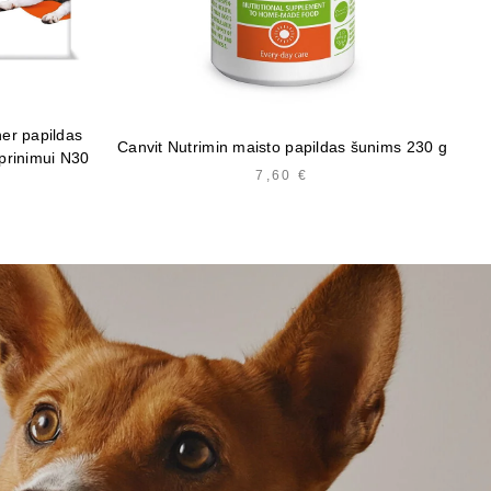
er papildas
Fit
Canvit Nutrimin maisto papildas šunims 230 g
prinimui N30
7,60
€