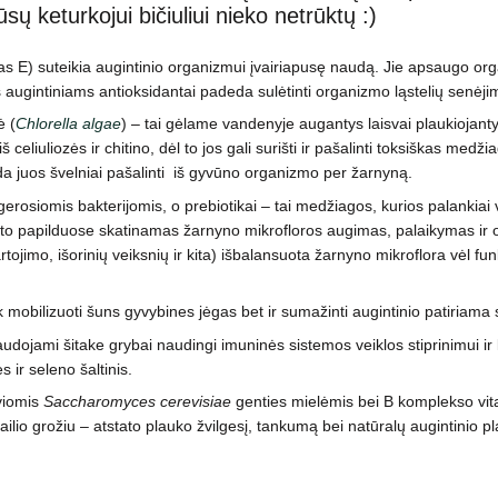
ų keturkojui bičiuliui nieko netrūktų :)
nas E) suteikia augintinio organizmui įvairiapusę naudą. Jie apsaugo or
augintiniams antioksidantai padeda sulėtinti organizmo ląstelių senėjimą
ė (
Chlorella algae
) – tai gėlame vandenyje augantys laisvai plaukiojantys
iš celiuliozės ir chitino, dėl to jos gali surišti ir pašalinti toksiškas m
da juos švelniai pašalinti iš gyvūno organizmo per žarnyną.
gerosiomis bakterijomis, o prebiotikai – tai medžiagos, kurios palankiai
o papilduose skatinamas žarnyno mikrofloros augimas, palaikymas ir opti
artojimo, išorinių veiksnių ir kita) išbalansuota žarnyno mikroflora vėl f
 mobilizuoti šuns gyvybines jėgas bet ir sumažinti augintinio patiriama s
audojami šitake grybai naudingi imuninės sistemos veiklos stiprinimui i
 ir seleno šaltinis.
yviomis
Saccharomyces cerevisiae
genties mielėmis bei B komplekso vit
ilio grožiu – atstato plauko žvilgesį, tankumą bei natūralų augintinio p