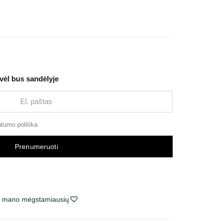
 vėl bus sandėlyje
atumo politika
Prenumeruoti
ie mano mėgstamiausių