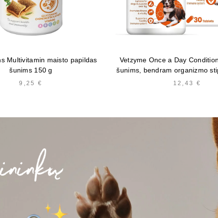
ns Multivitamin maisto papildas
Vetzyme Once a Day Condition
šunims 150 g
šunims, bendram organizmo sti
9,25
€
12,43
€