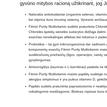
gyvūno mitybos racioną užtikrinant, jog Jūs
Natūralūs antioksidantai (organinis selenas, vitami
bei stiprina šuns imuninę sistemą. Vyresnio amžiaus 
Fitmin Purity Multivitamin sudėtis praturtinta Chlorel
Chlorelės ląstelių sienelės sudarytos didžiąja dalimi 
esančias nereikalingas atliekas bei toksinus ir pade
Probiotikai – tai gyvi mikroorganizmai dar vadinami 
komponentų esančių Fitmin Purity Multivitamin maist
susiklosčiusių priežasčių (ligos, operacijos, vaistų v
gyvybingumas.
Aminorūgštys (taurinas ir L-karnitinas) padeda ne tik
Fitmin Purity Multivitamin maisto papildų sudėtyje n
alergijos simptomus ir yra puikus vitamino D, geležies
Papildo sudėtis praturtinta paprastosiomis ir neakt
reikalingomis medžiagomis. Biotinas rūpinasi šuns ka