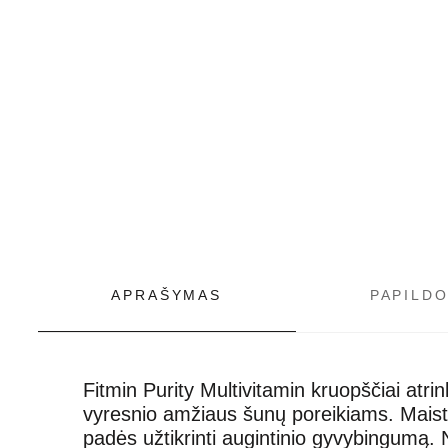
APRAŠYMAS
PAPILD
Fitmin Purity Multivitamin k
ruopščiai atrin
vyresnio amžiaus šunų
poreikiams
.
Maisto
padės užtikrinti augintinio gyvybingumą.