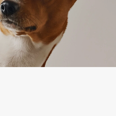
IJA
APTARNAVIMAS
ymas
Prekių grąžinimas