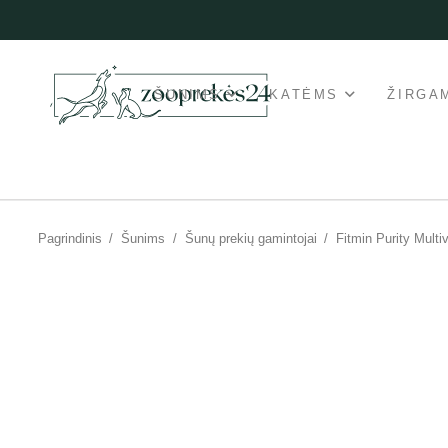
ŠUNIMS
KATĖMS
ŽIRGA
Pagrindinis
/
Šunims
/
Šunų prekių gamintojai
/
Fitmin Purity Mult