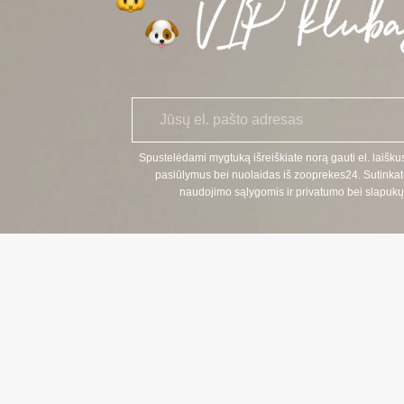
E
*
l.
p
a
Spustelėdami mygtuką išreiškiate norą gauti el. laiškus
š
pasiūlymus bei nuolaidas iš zooprekes24. Sutinkat
t
naudojimo sąlygomis ir privatumo bei slapukų 
a
s
KONTAKTI
TELEFONAS