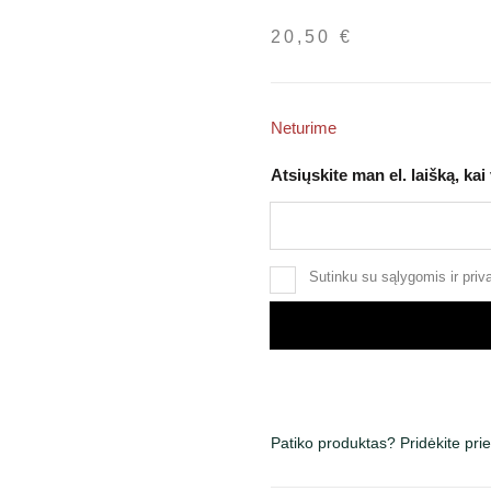
20,50
€
Neturime
Atsiųskite man el. laišką, kai
Sutinku su
sąlygomis
ir
priv
Patiko produktas? Pridėkite pr