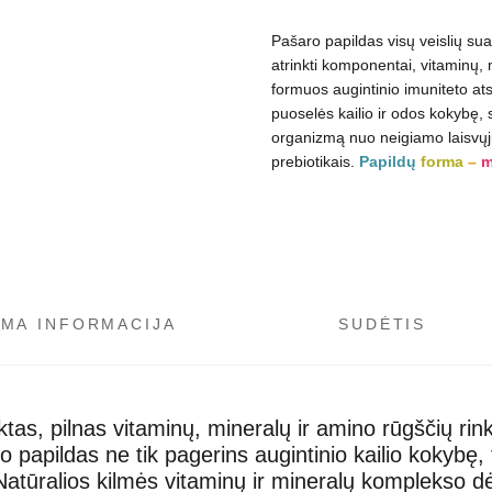
Pašaro papildas visų veislių s
atrinkt
i komponentai
, vitaminų,
formuos augintinio imuniteto at
puoselės kailio ir odos kokybę,
organizmą nuo
neigiamo laisvųj
prebiotikais.
Papildų
forma
–
m
OMA INFORMACIJA
SUDĖTIS
ktas, pilnas vitaminų, mineralų ir amino rūgščių rink
 papildas ne tik pagerins
augintinio kailio kokybę
,
Natūralios kilmės vitaminų ir mineralų komplekso d