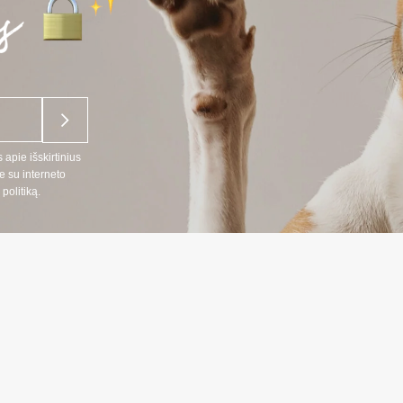
 apie išskirtinius
e su interneto
politiką.
NĖ INFORMACIJA
INFORMAC
:
Prekių pristat