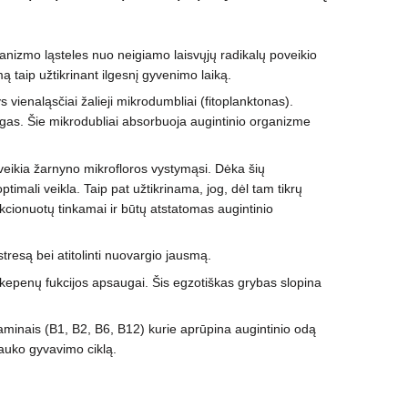
ganizmo ląsteles nuo neigiamo laisvųjų radikalų poveikio
 taip užtikrinant ilgesnį gyvenimo laiką.
 vienaląsčiai žalieji mikrodumbliai (fitoplanktonas).
edžiagas. Šie mikrodubliai absorbuoja augintinio organizme
 veikia žarnyno mikrofloros vystymąsi. Dėka šių
mali veikla. Taip pat užtikrinama, jog, dėl tam tikrų
unkcionuotų tinkamai ir būtų atstatomas augintinio
tresą bei atitolinti nuovargio jausmą.
r kepenų fukcijos apsaugai. Šis egzotiškas grybas slopina
aminais (B1, B2, B6, B12) kurie aprūpina augintinio odą
lauko gyvavimo ciklą.