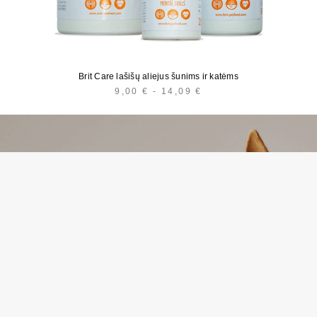
Brit Care lašišų aliejus šunims ir katėms
9,00
€
-
14,09
€
KAINŲ
INTERVALAS:
NUO
9,00 €
IKI
14,09 €
E
*