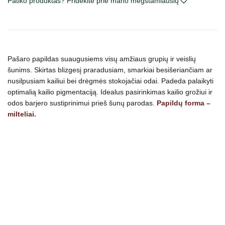
Patiko produktas? Pridėkite prie mano mėgstamiausių
Skin
maisto
papildas
šunims
160
Pašaro papildas suaugusiems visų amžiaus grupių ir veislių
g
šunims. Skirtas blizgesį praradusiam, smarkiai besišeriančiam ar
nusilpusiam kailiui bei drėgmės stokojačiai odai. Padeda palaikyti
optimalią kailio pigmentaciją. Idealus pasirinkimas kailio grožiui ir
odos barjero sustiprinimui prieš šunų parodas.
Papildų forma –
milteliai.