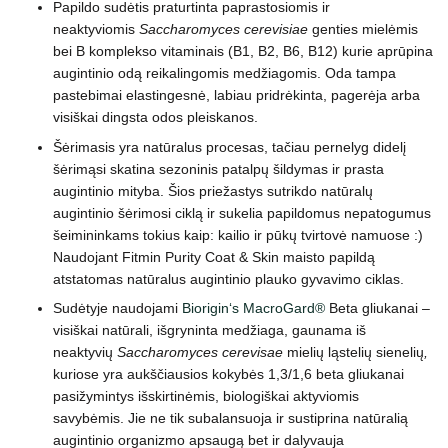
Papildo sudėtis praturtinta paprastosiomis ir
neaktyviomis
Saccharomyces cerevisiae
genties mielėmis
bei B komplekso vitaminais (B1, B2, B6, B12) kurie aprūpina
augintinio odą reikalingomis medžiagomis. Oda tampa
pastebimai elastingesnė, labiau pridrėkinta, pagerėja arba
visiškai dingsta odos pleiskanos.
Šėrimasis yra natūralus procesas, tačiau pernelyg didelį
šėrimąsi skatina sezoninis patalpų šildymas ir prasta
augintinio mityba. Šios priežastys sutrikdo natūralų
augintinio šėrimosi ciklą ir sukelia papildomus nepatogumus
šeimininkams tokius kaip: kailio ir pūkų tvirtovė namuose :)
Naudojant Fitmin Purity Coat & Skin maisto papildą
atstatomas natūralus augintinio plauko gyvavimo ciklas.
Sudėtyje naudojami
Biorigin‘s MacroGard®
Beta gliukanai –
visiškai natūrali, išgryninta medžiaga, gaunama iš
neaktyvių
Saccharomyces cerevisae
mielių ląstelių sienelių
,
kuriose yra aukščiausios kokybės 1,3/1,6 beta gliukanai
pasižymintys išskirtinėmis, biologiškai aktyviomis
savybėmis. Jie ne tik subalansuoja ir sustiprina natūralią
augintinio organizmo apsaugą bet ir dalyvauja