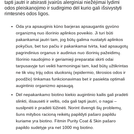
tapti jautri ir atsirasti įvairūs alerginiai niežėjimai lydimi
odos pleiskanojimo ir sudirgimo dėl kurio gali išsivystyti
rimtesnės odos ligos.
Oda yra apsauginis kūno barjeras apsaugantis gyvūno
organizmą nuo išorinio aplinkos poveikio. Ji turi būti
pakankamai jautri tam, jog būtų galima nustatyti aplinkos
pokyčius, bet tuo pačiu ir pakankamai tvirta, kad apsaugotų
pagrindinius organus ir audinius nuo išorinių pažeidimų.
Išorinio naudojimo ir geriamieji preparatai skirti odai
tarpusavyje turi veikti harmoningai tam, kad būtų užtikrintas
ne tik visų trijų odos sluoksnių (epidermio, tikrosios odos ir
poodžio) tinkamas funkcionavimas bet ir pasiekta optimali
augintinio organizmo apsaugą.
Dėl nepakankamo biotino kiekio augintinio kailis gali pradėti
slinkti, išsausėti ir veltis, oda gali tapti jautri, o nagai –
susilpnėti ir pradėti lūžinėti. Norint išvengti šių problemų,
šuns mitybos racioną reikėtų papildyti pašaro papildu
kuriame yra biotino. Fitmin Purity Coat & Skin pašaro
papildo sudėtyje yra net 1000 mg biotino.