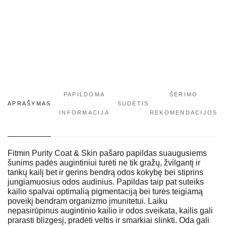
PAPILDOMA
ŠĖRIMO
APRAŠYMAS
SUDĖTIS
INFORMACIJA
REKOMENDACIJOS
Fitmin Purity Coat & Skin pašaro papildas suaugusiems
šunims padės augintiniui turėti ne tik gražų, žvilgantį ir
tankų kailį bet ir gerins bendrą odos kokybę bei stiprins
jungiamuosius odos audinius. Papildas taip pat suteiks
kailio spalvai optimalią pigmentaciją bei turės teigiamą
poveikį bendram organizmo įmunitetui. Laiku
nepasirūpinus augintinio kailio ir odos sveikata, kailis gali
prarasti blizgesį, pradėti veltis ir smarkiai slinkti. Oda gali