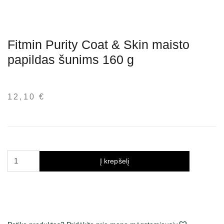
Fitmin Purity Coat & Skin maisto
papildas šunims 160 g
12,10
€
produkto
Į krepšelį
kiekis:
Fitmin
Purity
Coat
&