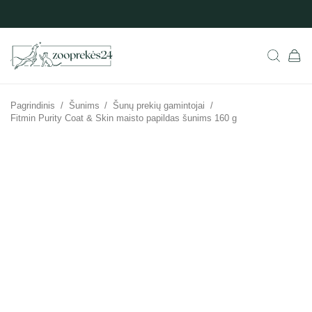
Pagrindinis
/
Šunims
/
Šunų prekių gamintojai
/
Fitmin Purity Coat & Skin maisto papildas šunims 160 g