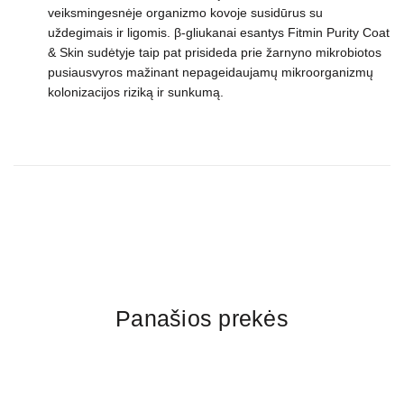
veiksmingesnėje organizmo kovoje susidūrus su
uždegimais ir ligomis. β-gliukanai esantys Fitmin Purity Coat
& Skin sudėtyje taip pat prisideda prie žarnyno mikrobiotos
pusiausvyros mažinant nepageidaujamų mikroorganizmų
kolonizacijos riziką ir sunkumą.
Panašios prekės