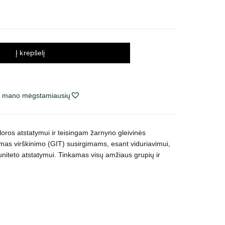
Į krepšelį
ie mano mėgstamiausių
oros atstatymui ir teisingam žarnyno gleivinės
s virškinimo (GIT) susirgimams, esant viduriavimui,
teto atstatymui. Tinkamas visų amžiaus grupių ir