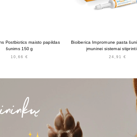
ins Postbiotics maisto papildas
Bioiberica Impromune pasta šuni
šunims 150 g
įmuninei sistemai stiprint
10,66
€
24,91
€