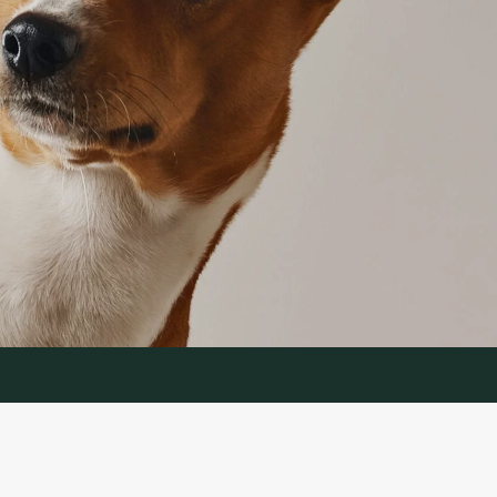
IJA
APTARNAVIMAS
ymas
Prekių grąžinimas