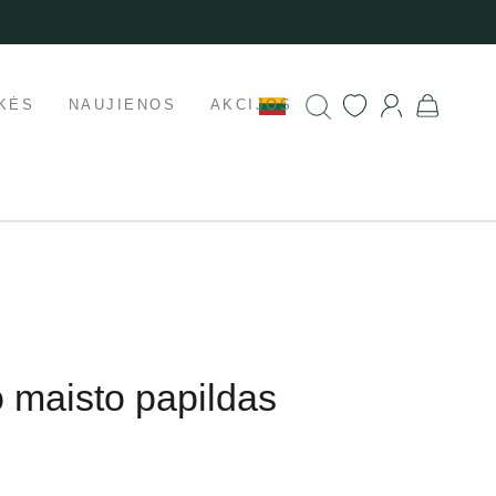
KĖS
NAUJIENOS
AKCIJOS
o maisto papildas
g