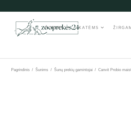
ŠUNIMS
KATĖMS
ŽIRGA
Pagrindinis
/
Šunims
/
Šunų prekių gamintojai
/
Canvit Probio mais