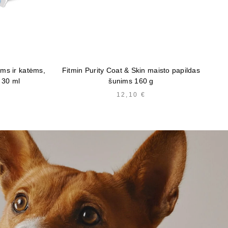
ms ir katėms,
Fitmin Purity Coat & Skin maisto papildas
F
i 30 ml
šunims 160 g
12,10
€