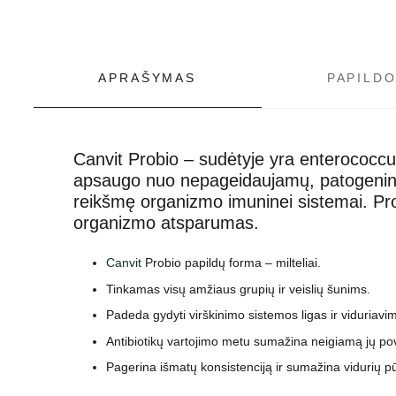
APRAŠYMAS
PAPILD
Canvit Probio – sudėtyje yra enterococcus
apsaugo nuo nepageidaujamų, patogeninių 
reikšmę organizmo imuninei sistemai. Pro
organizmo atsparumas.
Canvit
Probio papildų forma – milteliai.
Tinkamas visų amžiaus grupių ir veislių šunims.
Padeda gydyti virškinimo sistemos ligas ir viduriavi
Antibiotikų vartojimo metu sumažina neigiamą jų pove
Pagerina išmatų konsistenciją ir sumažina vidurių 