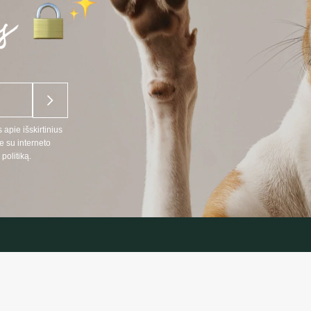
 apie išskirtinius
e su interneto
politiką.
NĖ INFORMACIJA
INFORMAC
:
Prekių pristat