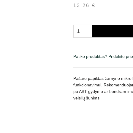
13,26
€
produkto
kiekis:
Canvit
Probio
maisto
Patiko produktas? Pridėkite pr
papildas
šunims
100
Pašaro papildas žarnyno mikrofl
g
funkcionavimui. Rekomenduojama
po ABT gydymo ar bendram imuni
veislių šunims.