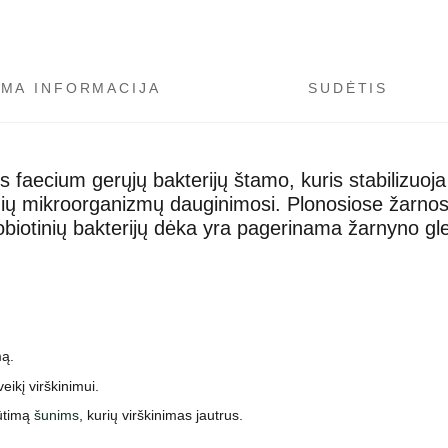
OMA INFORMACIJA
SUDĖTIS
 faecium gerųjų bakterijų štamo, kuris stabilizuoja
mikroorganizmų dauginimosi. Plonosiose žarnose yr
biotinių bakterijų dėka yra pagerinama žarnyno gle
mą.
ikį virškinimui.
pūtimą
šunims
, kurių virškinimas jautrus.