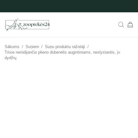
Sākums
/
Suņiem
/
Suņu produktu ražotāji
/
Trixie nerūdijančio plieno dubenėlis augintiniams, neslystantis, įv.
dydžių