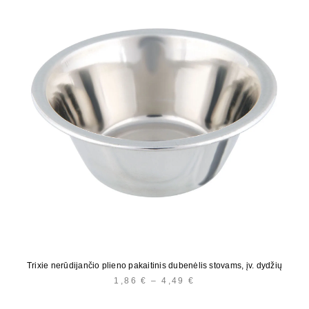
Trixie nerūdijančio plieno pakaitinis dubenėlis stovams, įv. dydžių
1,86
€
–
4,49
€
PRICE
RANGE:
1,86 €