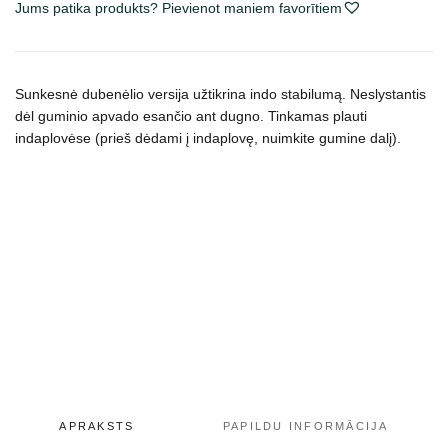
Jums patika produkts? Pievienot maniem favorītiem
neslystantis,
įv.
dydžių
daudzums
Sunkesnė dubenėlio versija užtikrina indo stabilumą. Neslystantis
dėl guminio apvado esančio ant dugno. Tinkamas plauti
indaplovėse (prieš dėdami į indaplovę, nuimkite gumine dalį).
APRAKSTS
PAPILDU INFORMĀCIJA