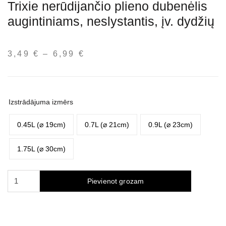
Trixie nerūdijančio plieno dubenėlis
augintiniams, neslystantis, įv. dydžių
3,49
€
–
6,99
€
Price
range:
3,49 €
through
Izstrādājuma izmērs
6,99 €
0.45L (⌀ 19cm)
0.7L (⌀ 21cm)
0.9L (⌀ 23cm)
1.75L (⌀ 30cm)
Trixie
Pievienot grozam
nerūdijančio
plieno
dubenėlis
augintiniams,