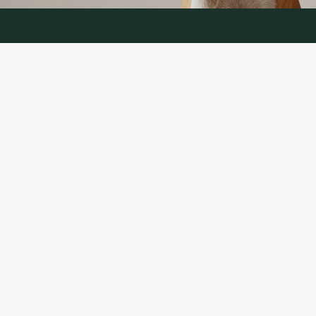
KONTAKTINFORMĀCIJA
TĀLRUNIS:
+370 624 00 666
(Tālruņa pakalpojumi LT, RU)
EL. E-PASTS: