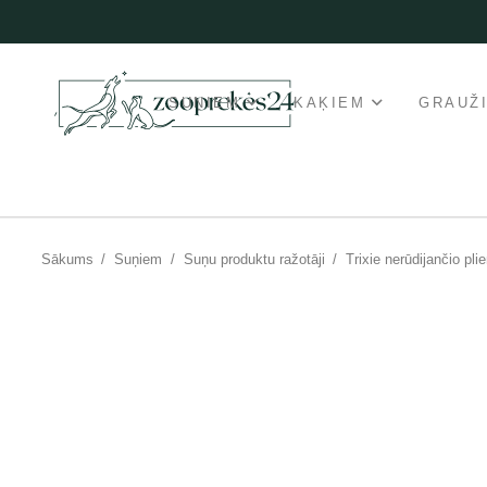
SUŅIEM
KAĶIEM
GRAUŽ
Sākums
/
Suņiem
/
Suņu produktu ražotāji
/
Trixie nerūdijančio pl