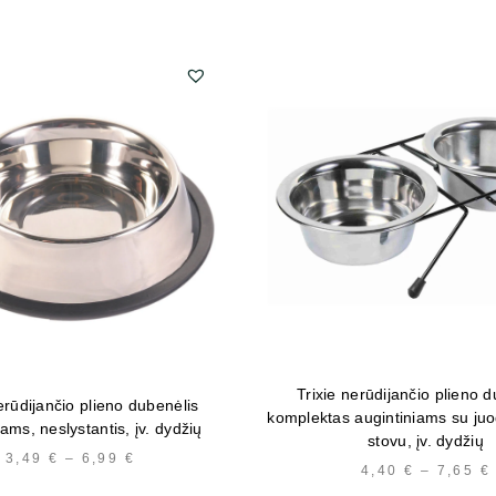
Trixie nerūdijančio plieno 
erūdijančio plieno dubenėlis
komplektas augintiniams su juo
iams, neslystantis, įv. dydžių
stovu, įv. dydžių
3,49
€
–
6,99
€
PRICE
4,40
€
–
7,65
€
RANGE: