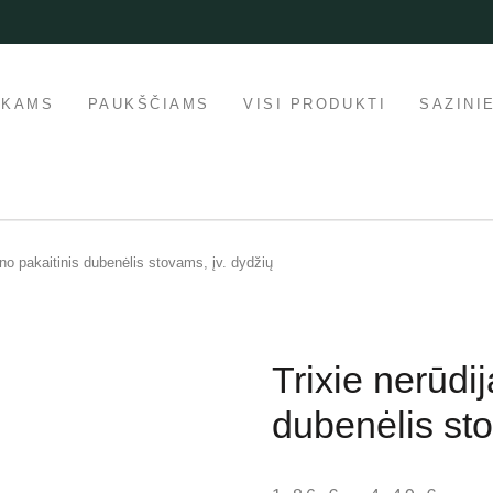
IKAMS
PAUKŠČIAMS
VISI PRODUKTI
SAZINI
ieno pakaitinis dubenėlis stovams, įv. dydžių
Trixie nerūdij
dubenėlis sto