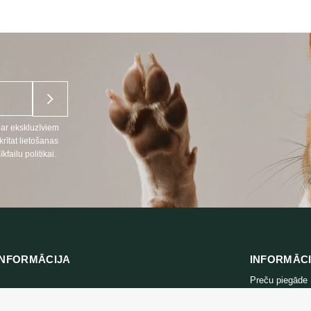
3,49 €
THROUGH
6,99 €
par ekskluzīviem
ītat lietošanas
ailu politikai.
NFORMĀCIJA
INFORMĀC
Preču piegāde
666
Konfidencialitāt
lpojumi LT, RU)
Iepirkuma note