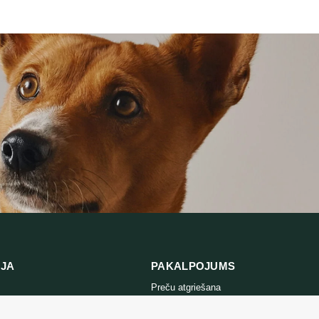
4,40 €
16,99 €
THROUGH
THROUGH
7,65 €
28,99 €
IJA
PAKALPOJUMS
Preču atgriešana
es politika
Sazinieties ar mums
ikumi un
Preču atgriešanas veidlapa