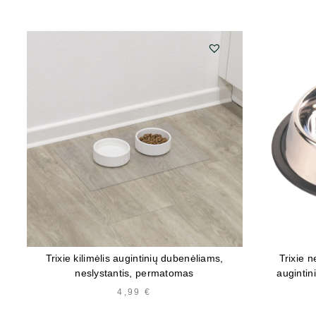
Trixie kilimėlis augintinių dubenėliams,
Trixie n
neslystantis, permatomas
augintin
4,99
€