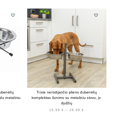
dubenėlių
Trixie nerūdijančio plieno dubenėlių
du metaliniu
komplektas šunims su metaliniu stovu, įv.
dydžių
PRICE
16,99
€
–
28,99
€
PRICE
RANGE:
RANGE: