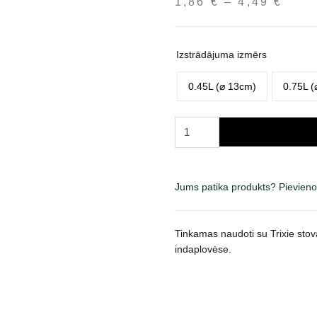
1,86
€
–
4,49
€
Pric
rang
1,86
thro
Izstrādājuma izmērs
4,49
0.45L (⌀ 13cm)
0.75L (
Trixie
nerūdijančio
plieno
pakaitinis
Jums patika produkts? Pievieno
dubenėlis
stovams,
įv.
Tinkamas naudoti su Trixie stov
dydžių
indaplovėse.
daudzums