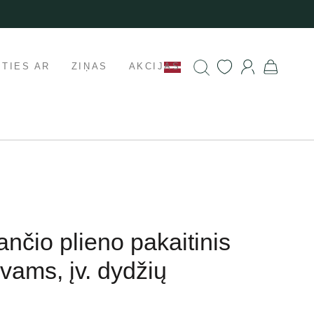
ETIES AR
ZIŅAS
AKCIJAS
ančio plieno pakaitinis
vams, įv. dydžių