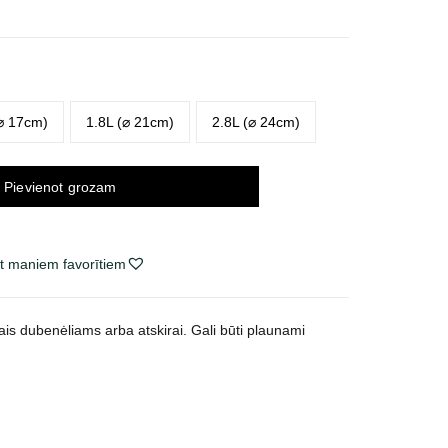
e
e:
 €
ugh
 €
⌀ 17cm)
1.8L (⌀ 21cm)
2.8L (⌀ 24cm)
Pievienot grozam
t maniem favorītiem
ais dubenėliams arba atskirai. Gali būti plaunami