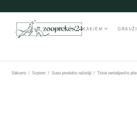
SUŅIEM
KAĶIEM
GRAUŽ
Sākums
/
Suņiem
/
Suņu produktu ražotāji
/
Trixie nerūdijančio pl