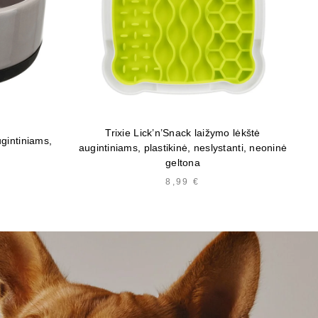
Trixie Lick’n’Snack laižymo lėkštė
ugintiniams,
augintiniams, plastikinė, neslystanti, neoninė
geltona
8,99
€