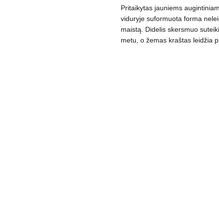
Pritaikytas jauniems augintinia
ir
viduryje suformuota forma neleidži
vadoms,
maistą. Didelis skersmuo sutei
įv.
metu, o žemas kraštas leidžia pa
dydžių
daudzums