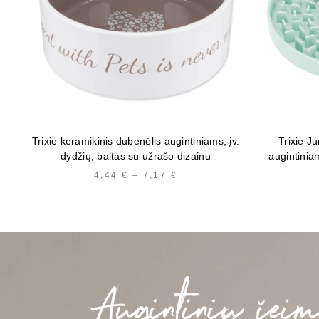
Trixie keramikinis dubenėlis augintiniams, įv.
Trixie J
dydžių, baltas su užrašo dizainu
augintinia
4,44
€
–
7,17
€
PRICE
RANGE:
4,44 €
THROUGH
7,17 €