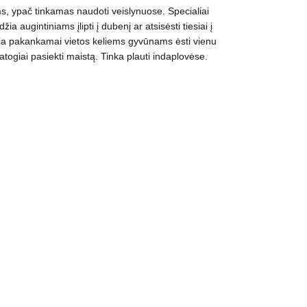
ms, ypač tinkamas naudoti veislynuose. Specialiai
a augintiniams įlipti į dubenį ar atsisėsti tiesiai į
kia pakankamai vietos keliems gyvūnams ėsti vienu
togiai pasiekti maistą. Tinka plauti indaplovėse.