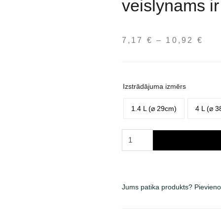
veislynams ir
7,17
€
–
10,92
€
Pri
ran
7,1
thr
Izstrādājuma izmērs
10,
1.4 L (⌀ 29cm)
4 L (⌀ 
Trixie
nerūdijančio
plieno
dubuo
jauniems
Jums patika produkts? Pievieno
augintiniams,
pritaikytas
veislynams