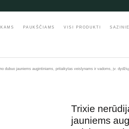
IKAMS
PAUKŠČIAMS
VISI PRODUKTI
SAZINI
ieno dubuo jauniems augintiniams, pritaikytas veislynams ir vadoms, įv. dydžių
Trixie nerūdi
jauniems augi