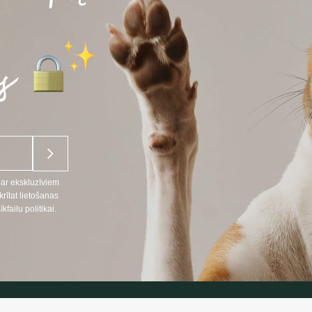
par ekskluzīviem
ītat lietošanas
ailu politikai.