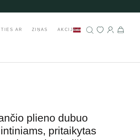
ETIES AR
ZIŅAS
AKCIJAS
jančio plieno dubuo
ntiniams, pritaikytas