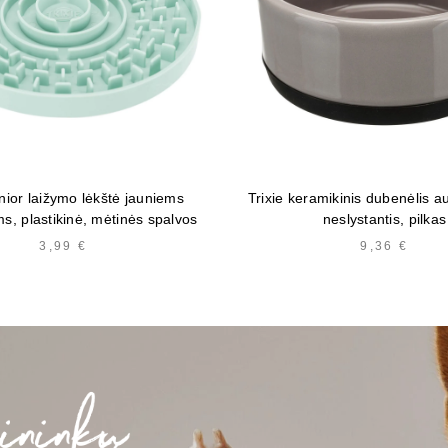
unior laižymo lėkštė jauniems
Trixie keramikinis dubenėlis a
ms, plastikinė, mėtinės spalvos
neslystantis, pilkas
3,99
€
9,36
€