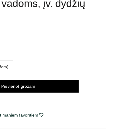
 vadoms, įv. dydžių
ce
ge:
7 €
ough
92 €
38cm)
Pievienot grozam
t maniem favorītiem