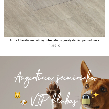
Trixie kilimėlis augintinių dubenėliams, neslystantis, permatomas
4,99
€