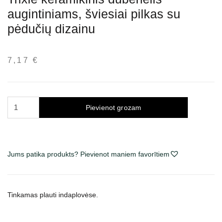
augintiniams, šviesiai pilkas su
pėdučių dizainu
7,17
€
Trixie
Pievienot grozam
keramikinis
dubenėlis
augintiniams,
šviesiai
Jums patika produkts? Pievienot maniem favorītiem
pilkas
su
pėdučių
Tinkamas plauti indaplovėse.
dizainu
daudzums