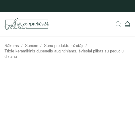
Sākums
/
Suņiem
/
Suņu produktu ražotāji
/
Trixie keramikinis dubenėlis augintiniams, šviesiai pilkas su pėdučių
dizainu