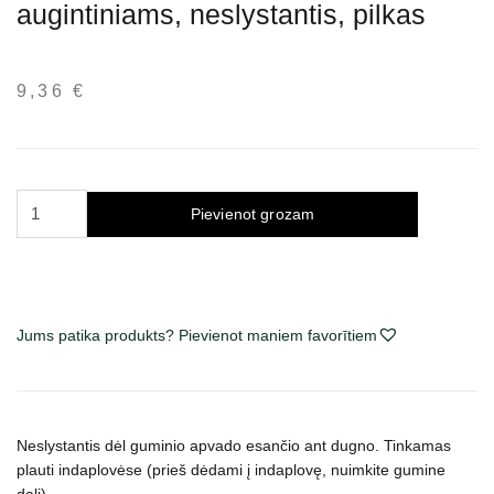
augintiniams, neslystantis, pilkas
9,36
€
Trixie
Pievienot grozam
keramikinis
dubenėlis
augintiniams,
neslystantis,
pilkas
Jums patika produkts? Pievienot maniem favorītiem
daudzums
Neslystantis dėl guminio apvado esančio ant dugno.
Tinkamas
plauti indaplovėse (prieš dėdami į indaplovę, nuimkite gumine
dalį).