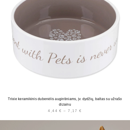
Trixie keramikinis dubenėlis augintiniams, įv. dydžių, baltas su užrašo
dizainu
4,44
€
–
7,17
€
PRICE
RANGE:
4,44 €
THROUGH