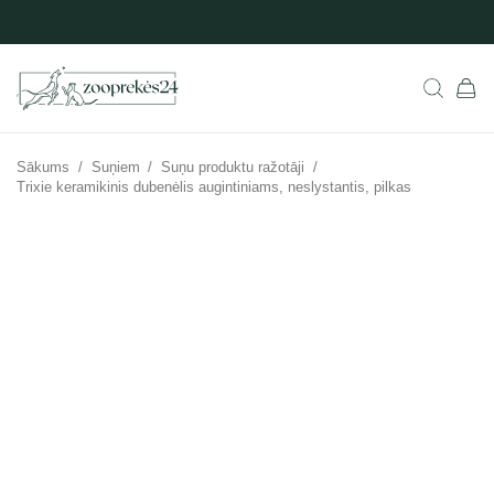
Sākums
/
Suņiem
/
Suņu produktu ražotāji
/
Trixie keramikinis dubenėlis augintiniams, neslystantis, pilkas