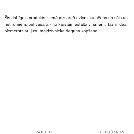
Moisturizes
balzamas
nosytėms
Šis dabīgais produkts ziemā aizsargā dzīvnieku pēdas no sāls un
ir
netīrumiem, bet vasarā - no karstām asfalta virsmām. Tas ir ideāli
piemērots arī jūsu mājdzīvnieka deguna kopšanai.
pėdutėms
75
ml
daudzums
PAPILDU
LIETOŠANAS