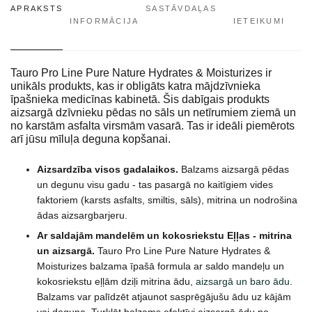
APRAKSTS
SASTĀVDAĻAS
INFORMĀCIJA
IETEIKUMI
Tauro Pro Line Pure Nature Hydrates & Moisturizes ir
unikāls produkts, kas ir obligāts katra mājdzīvnieka
īpašnieka medicīnas kabinetā. Šis dabīgais produkts
aizsargā dzīvnieku pēdas no sāls un netīrumiem ziemā un
no karstām asfalta virsmām vasarā. Tas ir ideāli piemērots
arī jūsu mīluļa deguna kopšanai.
Aizsardzība visos gadalaikos.
Balzams aizsargā pēdas
un degunu visu gadu - tas pasargā no kaitīgiem vides
faktoriem (karsts asfalts, smiltis, sāls), mitrina un nodrošina
ādas aizsargbarjeru.
Ar saldajām mandelēm un kokosriekstu
Eļļas - mitrina
un aizsargā.
Tauro Pro Line Pure Nature Hydrates &
Moisturizes balzama īpašā formula ar saldo mandeļu un
kokosriekstu eļļām dziļi mitrina ādu,
aizsargā un baro ādu
.
Balzams var palīdzēt atjaunot sasprēgājušu ādu uz kājām