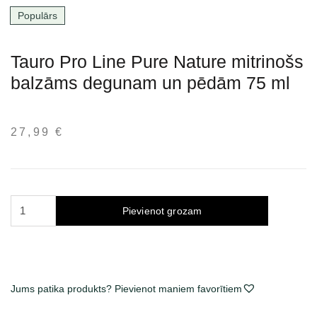
Populārs
Tauro Pro Line Pure Nature mitrinošs
balzāms degunam un pēdām 75 ml
27,99
€
Tauro
Pievienot grozam
Pro
Line
Pure
Nature
Hydrates
Jums patika produkts? Pievienot maniem favorītiem
&