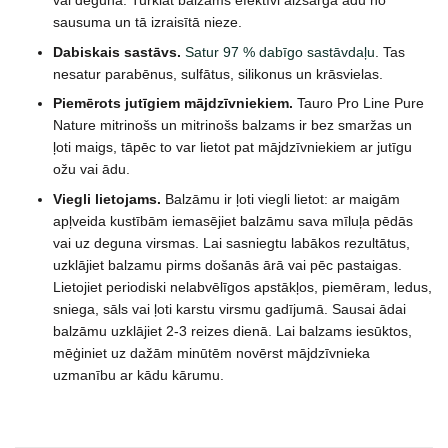
vai deguna. Turklāt balzams efektīvi aizsargā ādu no
sausuma un tā izraisītā nieze.
Dabiskais sastāvs.
Satur 97 % dabīgo sastāvdaļu
. Tas
nesatur parabēnus, sulfātus, silikonus un krāsvielas.
Piemērots jutīgiem mājdzīvniekiem.
Tauro Pro Line Pure
Nature mitrinošs un mitrinošs balzams ir bez smaržas un
ļoti maigs, tāpēc to var lietot pat mājdzīvniekiem ar jutīgu
ožu vai ādu.
Viegli lietojams.
Balzāmu ir ļoti viegli lietot: ar maigām
apļveida kustībām iemasējiet balzāmu sava mīluļa pēdās
vai uz deguna virsmas. Lai sasniegtu labākos rezultātus,
uzklājiet balzamu pirms došanās ārā vai pēc pastaigas.
Lietojiet periodiski nelabvēlīgos apstākļos, piemēram, ledus,
sniega, sāls vai ļoti karstu virsmu gadījumā. Sausai ādai
balzāmu uzklājiet 2-3 reizes dienā. Lai balzams iesūktos,
mēģiniet uz dažām minūtēm novērst mājdzīvnieka
uzmanību ar kādu kārumu.