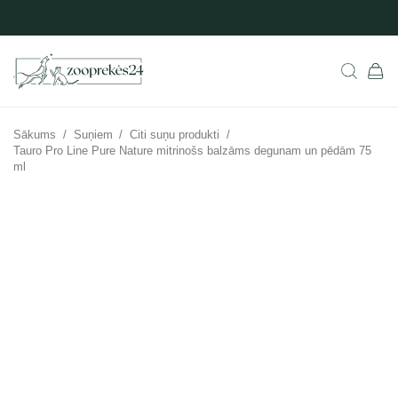
Sākums
/
Suņiem
/
Citi suņu produkti
/
Tauro Pro Line Pure Nature mitrinošs balzāms degunam un pēdām 75
ml