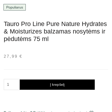
Populiarus
Tauro Pro Line Pure Nature Hydrates
& Moisturizes balzamas nosytėms ir
pėdutėms 75 ml
27,99
€
produkto
Į krepšelį
kiekis:
Tauro
Pro
Line
Pure