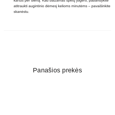
kartus per dieną. Kad balzamas spėtų įsigerti, pabandykite
atitraukti augintinio dėmesį kelioms minutėms – pavaišinkite
skanėstu.
Panašios prekės