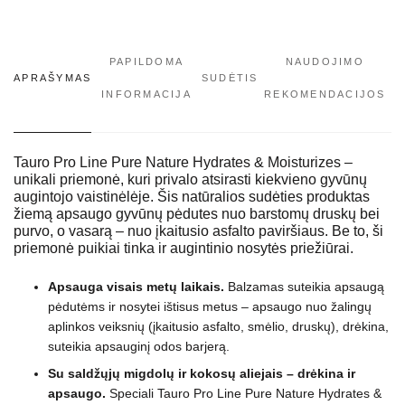
PAPILDOMA
NAUDOJIMO
APRAŠYMAS
SUDĖTIS
INFORMACIJA
REKOMENDACIJOS
Tauro Pro Line Pure Nature Hydrates & Moisturizes –
unikali priemonė, kuri privalo atsirasti kiekvieno gyvūnų
augintojo vaistinėlėje. Šis natūralios sudėties produktas
žiemą apsaugo gyvūnų pėdutes nuo barstomų druskų bei
purvo, o vasarą – nuo įkaitusio asfalto paviršiaus. Be to, ši
priemonė puikiai tinka ir augintinio nosytės priežiūrai.
Apsauga visais metų laikais.
Balzamas suteikia apsaugą
pėdutėms ir nosytei ištisus metus – apsaugo nuo žalingų
aplinkos veiksnių (įkaitusio asfalto, smėlio, druskų), drėkina,
suteikia apsauginį odos barjerą.
Su saldžųjų migdolų ir kokosų
aliejais – drėkina ir
apsaugo.
Speciali Tauro Pro Line Pure Nature Hydrates &