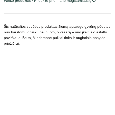
Patiko produktas? Pridėkite prie mano mėgstamiausių
Nature
Hydrates
&
Moisturizes
Šis natūralios sudėties produktas žiemą apsaugo gyvūnų pėdutes
balzamas
nuo barstomų druskų bei purvo, o vasarą – nuo įkaitusio asfalto
nosytėms
paviršiaus. Be to, ši priemonė puikiai tinka ir augintinio nosytės
ir
priežiūrai.
pėdutėms
75
ml