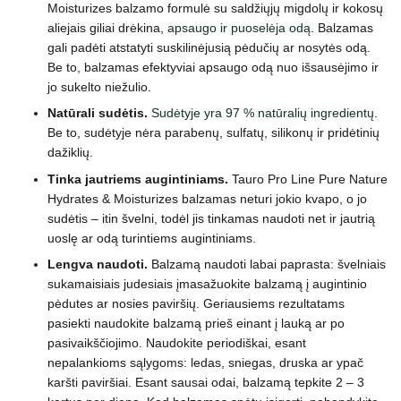
Moisturizes balzamo formulė su saldžiųjų migdolų ir kokosų
aliejais giliai drėkina,
apsaugo ir puoselėja odą
. Balzamas
gali padėti atstatyti suskilinėjusią pėdučių ar nosytės odą.
Be to, balzamas efektyviai apsaugo odą nuo išsausėjimo ir
jo sukelto niežulio.
Natūrali sudėtis.
Sudėtyje yra 97 % natūralių ingredientų
.
Be to, sudėtyje nėra parabenų, sulfatų, silikonų ir pridėtinių
dažiklių.
Tinka jautriems augintiniams.
Tauro Pro Line Pure Nature
Hydrates & Moisturizes balzamas neturi jokio kvapo, o jo
sudėtis – itin švelni, todėl jis tinkamas naudoti net ir jautrią
uoslę ar odą turintiems augintiniams.
Lengva naudoti.
Balzamą naudoti labai paprasta: švelniais
sukamaisiais judesiais įmasažuokite balzamą į augintinio
pėdutes ar nosies paviršių. Geriausiems rezultatams
pasiekti naudokite balzamą prieš einant į lauką ar po
pasivaikščiojimo. Naudokite periodiškai, esant
nepalankioms sąlygoms: ledas, sniegas, druska ar ypač
karšti paviršiai. Esant sausai odai, balzamą tepkite 2 – 3