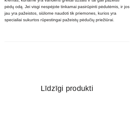
kremas, kuriame yra vandens greitai užšals ir tai gali pažeisti
pėdų odą. Jei visgi nespėjote tinkamai pasirūpinti pėdutėmis, ir jos
jau yra pažeistos, siūlome naudoti tik priemones, kurios yra
specialiai sukurtos rūpestingai pažeistų pėdučių priežiūrai.
Līdzīgi produkti