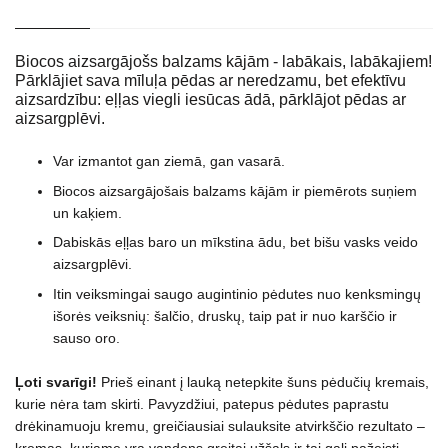
Biocos aizsargājošs balzams kājām - labākais, labākajiem!
Pārklājiet sava mīluļa pēdas ar neredzamu, bet efektīvu
aizsardzību: eļļas viegli iesūcas ādā, pārklājot pēdas ar
aizsargplēvi.
Var izmantot gan ziemā, gan vasarā.
Biocos aizsargājošais balzams kājām ir piemērots suņiem
un kaķiem.
Dabiskās eļļas baro un mīkstina ādu, bet bišu vasks veido
aizsargplēvi.
Itin veiksmingai saugo augintinio pėdutes nuo kenksmingų
išorės veiksnių: šalčio, druskų, taip pat ir nuo karščio ir
sauso oro.
Ļoti svarīgi!
Prieš einant į lauką netepkite šuns pėdučių kremais,
kurie nėra tam skirti. Pavyzdžiui, patepus pėdutes paprastu
drėkinamuoju kremu, greičiausiai sulauksite atvirkščio rezultato –