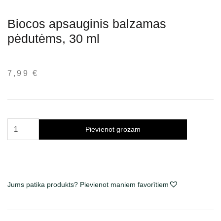
Biocos apsauginis balzamas
pėdutėms, 30 ml
7,99
€
Biocos
Pievienot grozam
apsauginis
balzamas
pėdutėms,
30
ml
Jums patika produkts? Pievienot maniem favorītiem
daudzums