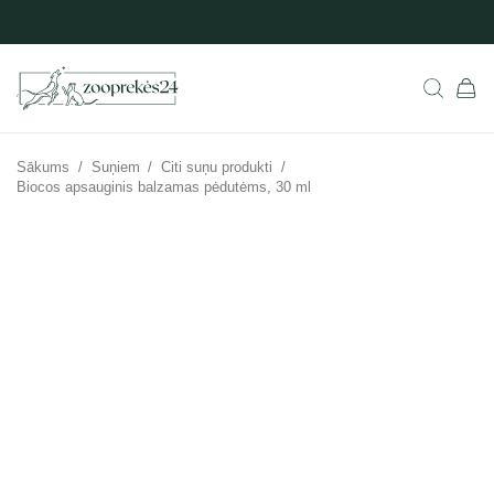
Sākums
/
Suņiem
/
Citi suņu produkti
/
Biocos apsauginis balzamas pėdutėms, 30 ml