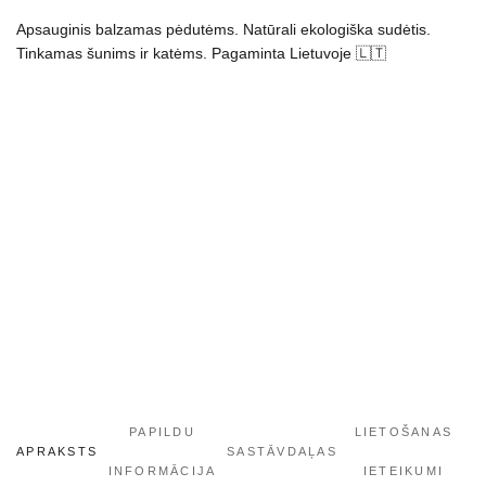
Apsauginis balzamas pėdutėms. Natūrali ekologiška sudėtis.
Tinkamas šunims ir katėms. Pagaminta Lietuvoje 🇱🇹
PAPILDU
LIETOŠANAS
APRAKSTS
SASTĀVDAĻAS
INFORMĀCIJA
IETEIKUMI