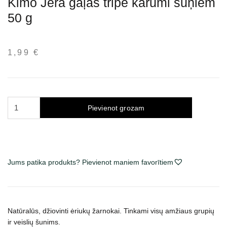
Kimo Jēra gaļas tripe kārumi suņiem
50 g
1,99
€
Kimo
Pievienot grozam
Lamb
Tripe
skanėstai
šunims
Jums patika produkts? Pievienot maniem favorītiem
50
g
daudzums
Natūralūs, džiovinti ėriukų žarnokai. Tinkami visų amžiaus grupių
ir veislių šunims.