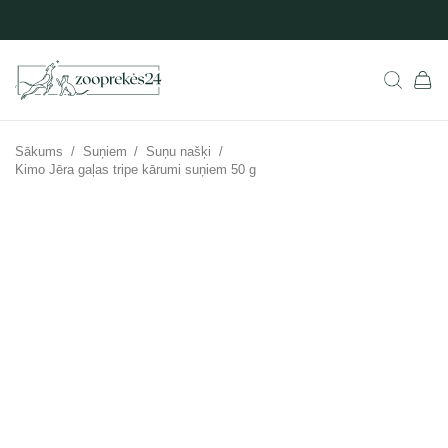
Sākums
/
Suņiem
/
Suņu našķi
/
Kimo Jēra gaļas tripe kārumi suņiem 50 g