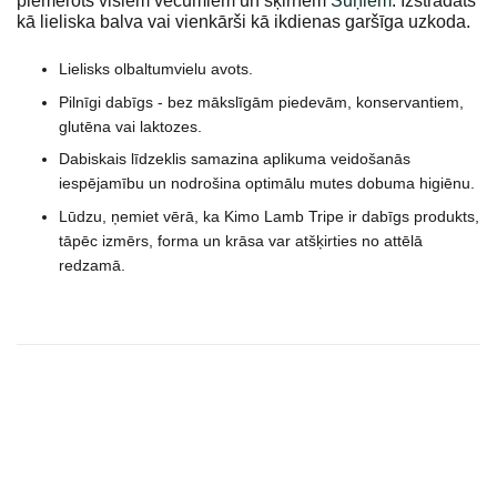
piemērots visiem vecumiem un šķirnēm
Suņiem
. Izstrādāts
kā lieliska balva vai vienkārši kā ikdienas garšīga uzkoda.
Lielisks olbaltumvielu avots.
Pilnīgi dabīgs - bez mākslīgām piedevām, konservantiem,
glutēna vai laktozes.
Dabiskais līdzeklis samazina aplikuma veidošanās
iespējamību un nodrošina optimālu mutes dobuma higiēnu.
Lūdzu, ņemiet vērā, ka Kimo Lamb Tripe ir dabīgs produkts,
tāpēc izmērs, forma un krāsa var atšķirties no attēlā
redzamā.