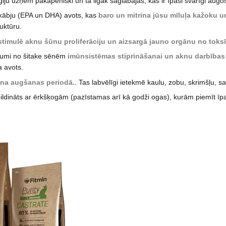
ģiju uzņem pakāpeniski un tā ilgāk saglabājas, kas ir īpaši svarīgi aug
skābju (EPA un DHA) avots, kas
baro un mitrina jūsu mīluļa kažoku u
uktūru.
stimulē aknu šūnu proliferāciju un aizsargā jauno orgānu no toks
vumi no šitake sēnēm
imūnsistēmas stiprināšanai un aknu darbības 
a avots.
ucēna augšanas periodā.
. Tas labvēlīgi ietekmē kaulu, zobu, skrimšļu, s
ildināts ar ērkšķogām (pazīstamas arī kā godži ogas), kurām piemīt īp