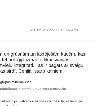
BAROŠANAS IETEIKUMI
iem un grūsnām un laktējošām kucēm, kas
 tehnoloģijā izmanto tikai svaigas
ielu integritāti. Tas ir bagāts ar svaigu
s sirdī, Čehijā, starp kalniem.
 grupas minerālvielas.
remošanas sistēmu un veicina uzturvielu
sīt alerģiju. Galvenā rīsu priekšrocība ir tā, ka tie suņa