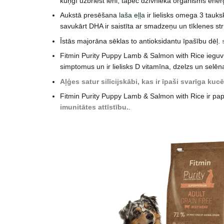
kuņģī uzbriest lēni, tāpēc dzīvnieka organisms ener
Aukstā presēšana
laša eļļa
ir lielisks omega 3 tauk
savukārt DHA ir saistīta ar smadzeņu un tīklenes str
Īstās majorāna sēklas to antioksidantu īpašību dēļ.
Fitmin Purity Puppy Lamb & Salmon with Rice iegu
simptomus un ir lielisks D vitamīna, dzelzs un selēn
Aļģes satur silīcijskābi, kas ir īpaši svarīga k
Fitmin Purity Puppy Lamb & Salmon with Rice ir pap
imunitātes attīstību.
.