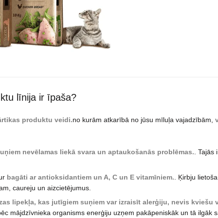
tu līnija ir īpaša?
rtikas produktu veidi.
no kurām atkarībā no jūsu mīluļa vajadzībām,
v
suņiem nevēlamas liekā svara un aptaukošanās problēmas.
. Tajās 
tur
bagāti ar antioksidantiem un A, C un E vitamīniem.
. Ķirbju lieto
m, caureju un aizcietējumus.
as lipekļa, kas jutīgiem suņiem var izraisīt alerģiju, nevis kviešu
 tāpēc mājdzīvnieka organisms enerģiju uzņem pakāpeniskāk un tā ilgāk sa