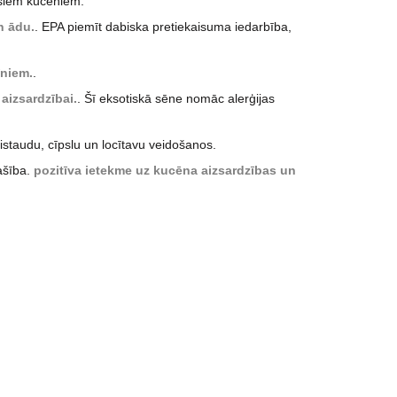
ošiem kucēniem.
n ādu.
. EPA piemīt dabiska pretiekaisuma iedarbība,
īniem.
.
aizsardzībai.
. Šī eksotiskā sēne nomāc alerģijas
aistaudu, cīpslu un locītavu veidošanos.
ašība.
pozitīva ietekme uz kucēna aizsardzības un