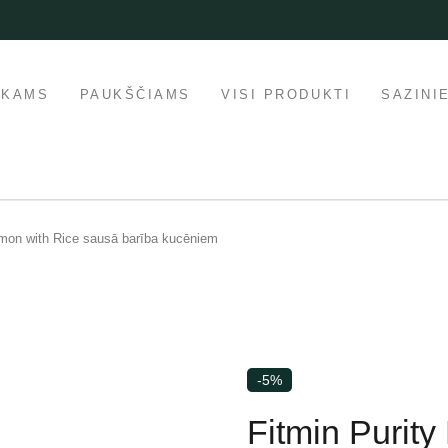
IKAMS
PAUKŠČIAMS
VISI PRODUKTI
SAZINI
mon with Rice sausā barība kucēniem
-5%
Fitmin Purit