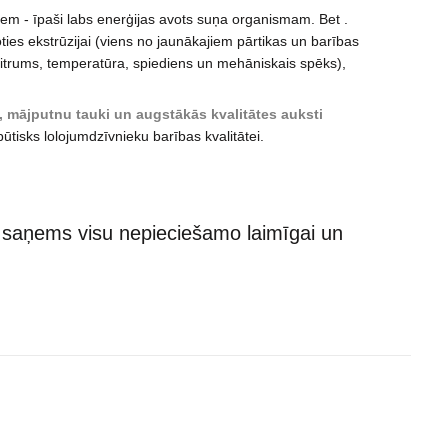
tiem - īpaši labs enerģijas avots suņa organismam. Bet .
ties ekstrūzijai (viens no jaunākajiem pārtikas un barības
mitrums, temperatūra, spiediens un mehāniskais spēks),
s, mājputnu tauki un augstākās kvalitātes auksti
būtisks lolojumdzīvnieku barības kvalitātei.
i saņems visu nepieciešamo laimīgai un