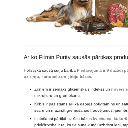
Ar ko Fitmin Purity sausās pārtikas produk
Holistiskā sausā suņu barība
Piedāvājumā ir 9 dažādi pā
uz zirņu, kartupeļu un ķirbju bāzes.
.
Zirņiem ir zemāks glikēmiskais indekss un
novērš 
mikrofloru un gremošanu.
Ķirbis ir pazīstams arī kā dabīgs polivitamīns un sa
svaru un mazināt gremošanas traucējumus, piemēra
Lietošanai pārtikā uz rīsu bāzes
kviešu vai kukurūz
priekšrocība ir tā, ka tie suņa kuņģī uzbriest lēni,