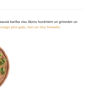
s sausā barība visu šķirņu kucēniem un grūsnām un
vaigu jēra gaļu, lasi un rīsu formulu.