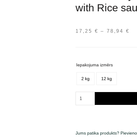
with Rice sa
17,25
€
–
78,94
€
Pr
ra
17
th
78
Iepakojuma izmērs
2 kg
12 kg
Fitmin
Purity
Puppy
Lamb
&
Salmon
Jums patika produkts? Pievieno