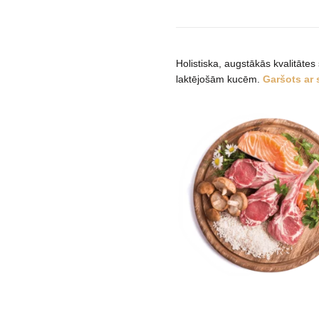
with
Rice
sausas
maistas
Holistiska, augstākās kvalitāte
šuniukams
laktējošām kucēm.
Garšots ar s
daudzums