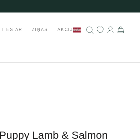
ETIES AR
ZIŅAS
AKCIJAS
y Puppy Lamb & Salmon