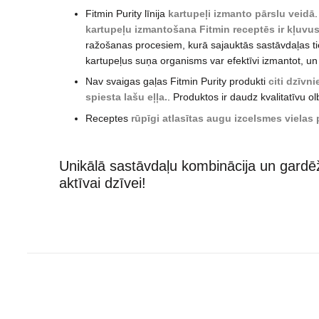
Fitmin Purity līnija
kartupeļi
izmanto pārslu veidā
kartupeļu izmantošana Fitmin receptēs ir kļuvus
ražošanas procesiem, kurā sajauktās sastāvdaļas ti
kartupeļus suņa organisms var efektīvi izmantot, un 
Nav svaigas gaļas Fitmin Purity produkti
citi dzīvn
spiesta lašu eļļa.
. Produktos ir daudz kvalitatīvu ol
Receptes
rūpīgi atlasītas augu izcelsmes vielas 
Unikālā sastāvdaļu kombinācija un gardēž
aktīvai dzīvei!