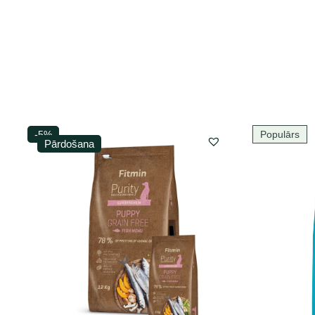
-5%
Populārs
Pārdošana