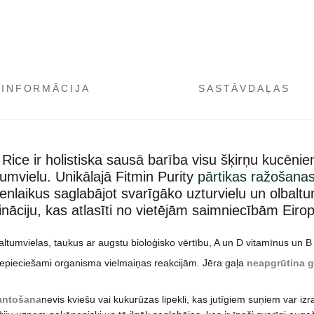
 INFORMĀCIJA
SASTĀVDAĻAS
Rice ir holistiska sausā barība visu šķirņu kucēn
umvielu. Unikālajā Fitmin Purity
pārtikas ražošanas
nlaikus saglabājot svarīgāko uzturvielu un olbaltumv
ciju, kas atlasīti no vietējām saimniecībām Eiropa
baltumvielas, taukus ar augstu bioloģisko vērtību, A un D vitamīnus un B
r nepieciešami organisma vielmaiņas reakcijām. Jēra gaļa
neapgrūtina g
mantošana
nevis kviešu vai kukurūzas lipekli, kas jutīgiem suņiem var izrai