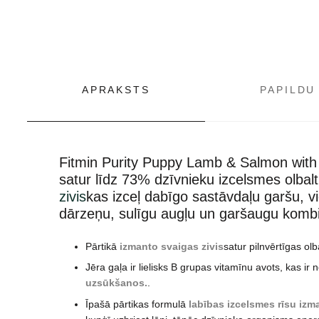
APRAKSTS
PAPILDU
Fitmin Purity Puppy Lamb & Salmon with 
satur līdz 73% dzīvnieku izcelsmes olbalt
zivis
kas izceļ dabīgo sastāvdaļu garšu, vie
dārzeņu, sulīgu augļu un garšaugu kombinā
Pārtikā
izmanto svaigas zivis
satur pilnvērtīgas ol
Jēra gaļa ir lielisks B grupas vitamīnu avots, kas i
uzsūkšanos.
.
Īpašā pārtikas formulā
labības izcelsmes rīsu iz