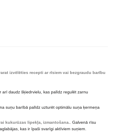
arat izvēlēties recepti
ar rīsiem vai bezgraudu barību
ir arī daudz šķiedrvielu, kas palīdz regulēt zarnu
šana suņu barībā palīdz uzturēt optimālu suņa ķermeņa
 vai kukurūzas lipekļa, izmantošana.
. Galvenā rīsu
glabājas, kas ir īpaši svarīgi aktīviem suņiem.