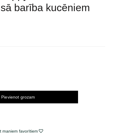
usā barība kucēniem
ice
nge:
,25 €
rough
,94 €
Pievienot grozam
t maniem favorītiem