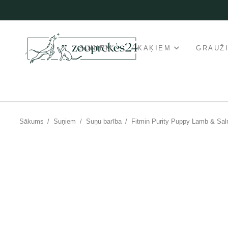
SUŅIEM
KAĶIEM
GRAUŽ
Sākums
/
Suņiem
/
Suņu barība
/
Fitmin Purity Puppy Lamb & Sal