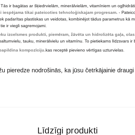
. Tās ir bagātas ar šķiedrvielām, minerālvielām, vitamīniem un ogļhidrā
i iespējama tikai pateicoties tehnoloģiskajam progresam.
- Pateico
ek padarītas plastiskas un veidotas, kombinējot tādus parametrus kā 
tie ir viegli sagremojami.
ieku izcelsmes produkti, piemēram, žāvēta un hidrolizēta gaļa, ola
baltumvielu, tauku, minerālvielu un vitamīnu. To pietiekams līdzsvars ir 
papildina kompozīciju.
kas receptē pievieno vērtīgas uzturvielas.
u pieredze nodrošinās, ka jūsu četrkājainie draug
Līdzīgi produkti