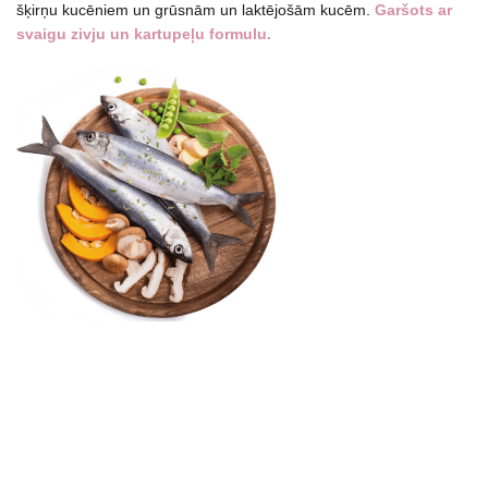
šķirņu kucēniem un grūsnām un laktējošām kucēm.
Garšots ar
svaigu zivju un kartupeļu formulu.