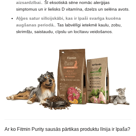
aizsardzībai.
.
Šī eksotiskā sēne nomāc alerģijas
simptomus un ir lielisks D vitamīna, dzelzs un selēna avots.
Aļģes satur silīcijskābi, kas ir īpaši svarīga kucēna
augšanas periodā.
. Tas labvēlīgi ietekmē kaulu, zobu,
skrimšļu, saistaudu, cīpslu un locītavu veidošanos.
Ar ko Fitmin Purity sausās pārtikas produktu līnija ir īpaša?