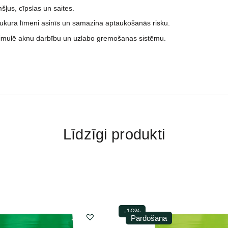
šļus, cīpslas un saites.
cukura līmeni asinīs un samazina aptaukošanās risku.
stimulē aknu darbību un uzlabo gremošanas sistēmu.
Līdzīgi produkti
-16%
Pārdošana