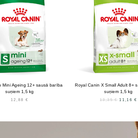
n Mini Ageing 12+ sausā barība
Royal Canin X Small Adult 8+ 
suņiem 1,5 kg
suņiem 1,5 kg
12,88
€
13,35
€
SĀKOT
11,16
€
CENA
BIJA:
13,35 €