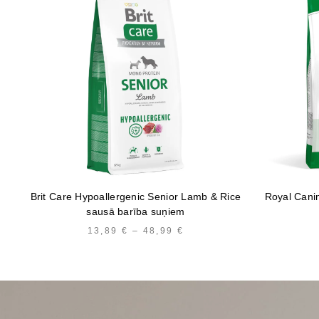
Brit Care Hypoallergenic Senior Lamb & Rice
Royal Cani
sausā barība suņiem
13,89
€
–
48,99
€
PRICE
RANGE:
13,89 €
THROUGH
48,99 €