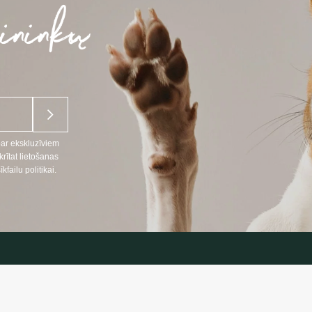
par ekskluzīviem
ītat lietošanas
ailu politikai.
NFORMĀCIJA
INFORMĀC