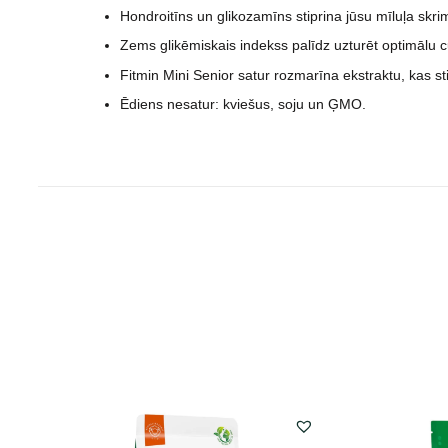
Hondroitīns un glikozamīns stiprina jūsu mīluļa skrim
Zems glikēmiskais indekss palīdz uzturēt optimālu 
Fitmin Mini Senior satur rozmarīna ekstraktu, kas 
Ēdiens nesatur: kviešus, soju un ĢMO.