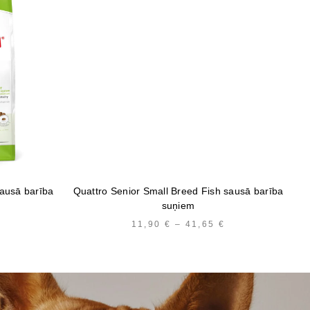
sausā barība
Quattro Senior Small Breed Fish sausā barība
Pr
suņiem
NĒJĀ
PAŠREIZĒJĀ
11,90
€
–
41,65
€
PRICE
CENA
RANGE:
IR:
11,90 €
.
11,16 €.
THROUGH
41,65 €