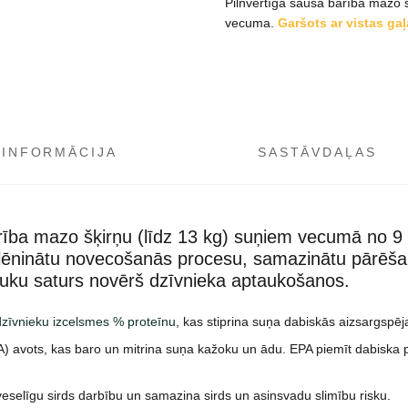
Pilnvērtīga sausā barība mazo 
vecuma.
Garšots ar vistas gaļ
 INFORMĀCIJA
SASTĀVDAĻAS
barība mazo šķirņu (līdz 13 kg) suņiem vecumā no 
palēninātu novecošanās procesu, samazinātu pārēš
ku saturs novērš dzīvnieka aptaukošanos.
 dzīvnieku izcelsmes % proteīnu
, kas stiprina suņa dabiskās aizsargspēj
) avots, kas baro un mitrina suņa kažoku un ādu. EPA piemīt dabiska pr
 veselīgu sirds darbību un samazina sirds un asinsvadu slimību risku.