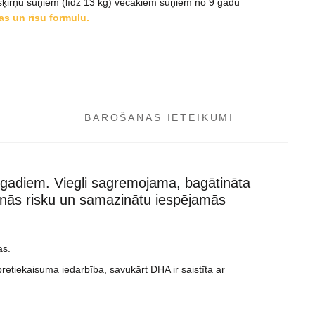
šķirņu suņiem (līdz 13 kg) vecākiem suņiem no 9 gadu
as un rīsu formulu.
BAROŠANAS IETEIKUMI
9 gadiem. Viegli sagremojama, bagātināta
anās risku un samazinātu iespējamās
as.
etiekaisuma iedarbība, savukārt DHA ir saistīta ar