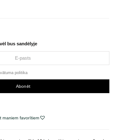
 vėl bus sandėlyje
ivātuma politika
Abonēt
t maniem favorītiem