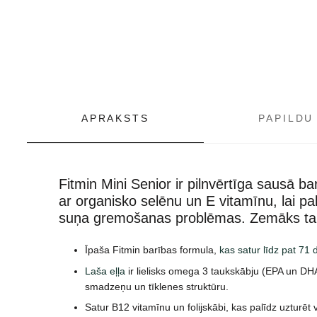
APRAKSTS
PAPILDU
Fitmin Mini Senior ir pilnvērtīga sausā 
ar organisko selēnu un E vitamīnu, lai 
suņa gremošanas problēmas. Zemāks tau
Īpaša Fitmin barības formula,
kas satur līdz pat 71
Laša eļļa
ir lielisks omega 3 taukskābju (EPA un DHA
smadzeņu un tīklenes struktūru.
Satur B12 vitamīnu un folijskābi, kas palīdz uzturēt