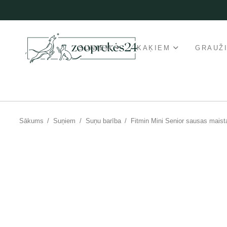
SUŅIEM
KAĶIEM
GRAUŽ
Sākums
/
Suņiem
/
Suņu barība
/
Fitmin Mini Senior sausas maist