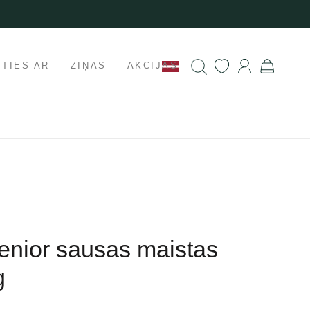
ETIES AR
ZIŅAS
AKCIJAS
Senior sausas maistas
g