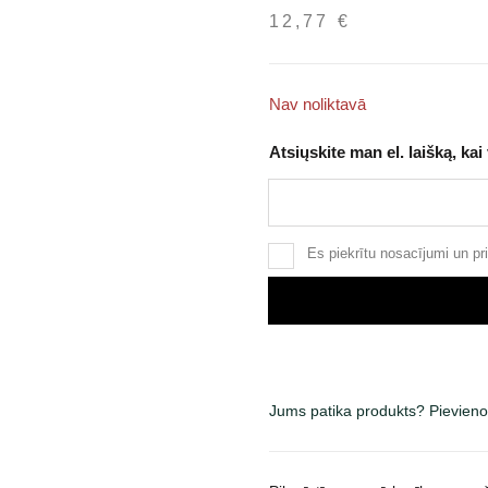
12,77
€
Nav noliktavā
Atsiųskite man el. laišką, kai
Es piekrītu
nosacījumi
un
pr
Jums patika produkts? Pievieno