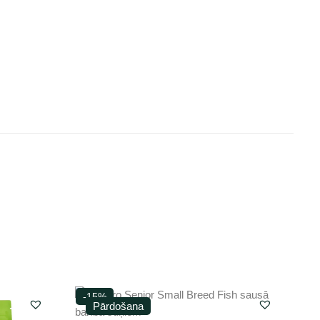
-15%
Pārdošana