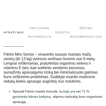
PAPILDOMA
ŠĖRIMO
APRAŠYMAS
SUDĖTIS
INFORMACIJA
REKOMENDACIJOS
Fitmin Mini Senior – visavertis sausas maistas mažų
veislių (iki 13 kg) vyresnio amžiaus šunims nuo 9 metų.
Lengvai virškinamas, praturtintas organiniu selenu ir
vitaminu E tam, kad sulėtintu senėjimo procesus,
sumažintu apsivalgymo riziką bei minimalizuotu galimas
šuns virškinimo problemas. Sudėtyje esantis mažesnis
riebalų kiekis apsaugo augintinį nuo nutukimo.
Speciali Fitmin maisto formulė,
kurioje yra net 71 %
gyvūninės kilmės baltymų
, stiprina natūralią šuns organizmo
apsaugą.