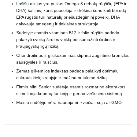
Lašišų aliejus
yra puikus Omega-3 riebalų rūgščių (EPA ir
DHA) šaltinis, kuris puoselėja ir drėkina šuns kailį bei odą.
EPA rūgštis turi natūralų priešuždegiminį poveikį, DHA
dalyvauja smegenų ir tinklainės struktūroje.
Sudėtyje esantis vitaminas B12 ir folio rūgštis padeda
palaikyti sveiką širdies veiklą bei sumažinti širdies ir
kraujagyslių ligų riziką.
Chondroitinas ir gliukozaminas stiprina augintinio kremzles,
sausgysles ir raisčius.
Žemas glikemijos indeksas padeda palaikyti optimalų
cukraus kiekį kraujyje ir mažina nutukimo riziką.
Fitmin Mini Senior sudėtyje esantis rozmarino ekstraktas
stimuliuoja kepenų funkciją ir gerina virškinimo sistemą.
Maisto sudėtyje nėra naudojami: kviečiai, soja ar GMO.