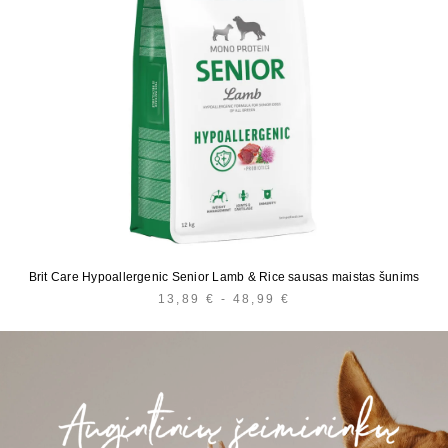
Brit Care Hypoallergenic Senior Lamb & Rice sausas maistas šunims
13,89
€
-
48,99
€
KAINŲ
INTERVALAS:
NUO
13,89 €
IKI
48,99 €