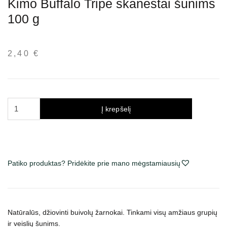
Kimo Buffalo Tripe skanėstai šunims
100 g
2,40
€
produkto
Į krepšelį
kiekis:
Kimo
Buffalo
Tripe
Patiko produktas? Pridėkite prie mano mėgstamiausių
skanėstai
šunims
100
g
Natūralūs, džiovinti buivolų žarnokai. Tinkami visų amžiaus grupių
ir veislių šunims.