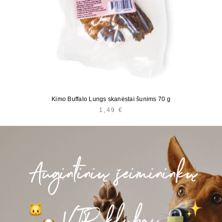
Kimo Buffalo Lungs skanėstai šunims 70 g
1,49
€