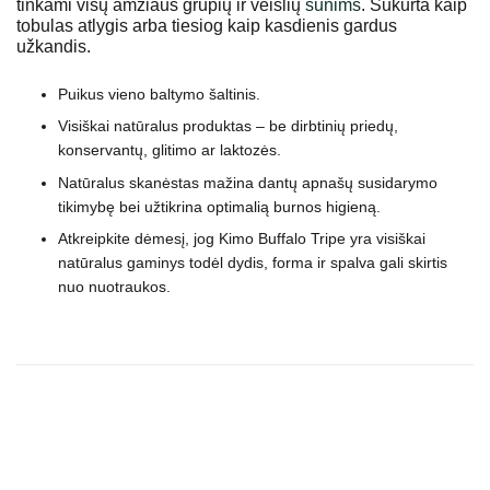
tinkami visų amžiaus grupių ir veislių
šunims
. Sukurta kaip
tobulas atlygis arba tiesiog kaip kasdienis gardus
užkandis.
Puikus vieno baltymo šaltinis.
Visiškai natūralus produktas – be dirbtinių priedų,
konservantų, glitimo ar laktozės.
Natūralus skanėstas mažina dantų apnašų susidarymo
tikimybę bei užtikrina optimalią burnos higieną.
Atkreipkite dėmesį, jog Kimo Buffalo Tripe yra visiškai
natūralus gaminys todėl dydis, forma ir spalva gali skirtis
nuo nuotraukos.