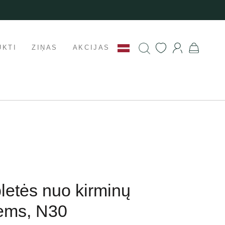
UKTI
ZIŅAS
AKCIJAS
letės nuo kirminų
tėms, N30