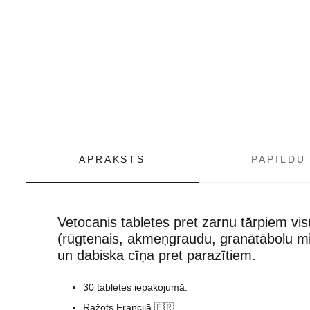
APRAKSTS
PAPILDU
Vetocanis tabletes pret zarnu tārpiem vis
(rūgtenais, akmeņgraudu, granātābolu mi
un dabiska cīņa pret parazītiem.
30 tabletes iepakojumā.
Ražots Francijā 🇫🇷