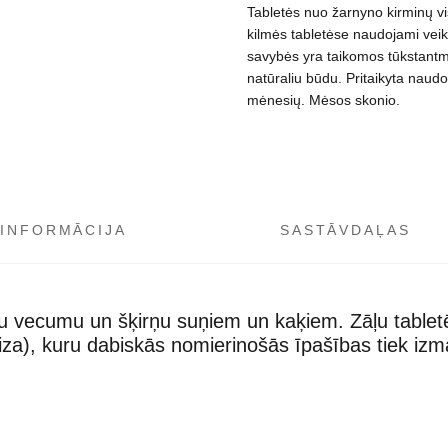
Tabletės nuo žarnyno kirminų vi
kilmės tabletėse naudojami veik
savybės yra taikomos tūkstantme
natūraliu būdu. Pritaikyta nau
mėnesių. Mėsos skonio.
 INFORMĀCIJA
SASTĀVDAĻAS
u vecumu un šķirņu suņiem un kaķiem. Zāļu tabletēs
za), kuru dabiskās nomierinošās īpašības tiek izm