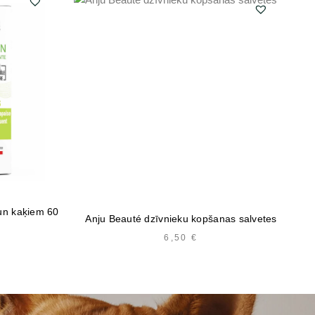
un kaķiem 60
Anju Beauté dzīvnieku kopšanas salvetes
V
6,50
€