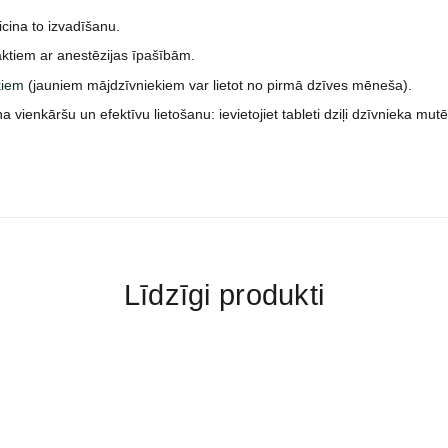
cina to izvadīšanu.
aktiem ar anestēzijas īpašībām.
ķiem
(jauniem mājdzīvniekiem var lietot no pirmā dzīves mēneša).
 vienkāršu un efektīvu lietošanu: ievietojiet tableti dziļi dzīvnieka mut
Līdzīgi produkti