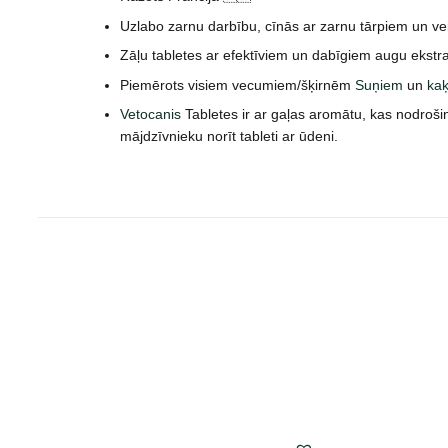
Uzlabo zarnu darbību, cīnās ar zarnu tārpiem un vei
Zāļu tabletes ar efektīviem un dabīgiem augu ekstr
Piemērots visiem vecumiem/šķirnēm
Suņiem
un
ka
Vetocanis
Tabletes ir ar gaļas aromātu, kas nodrošina
mājdzīvnieku norīt tableti ar ūdeni.