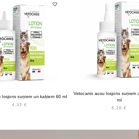
Vetocanis ausu losjons suņiem 
u losjons suņiem un kaķiem 60 ml
ml
4,32
€
6,20
€