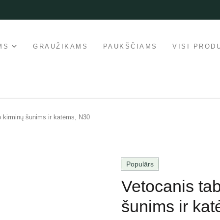
MS
GRAUŽIKAMS
PAUKŠČIAMS
VISI PROD
o kirminų šunims ir katėms, N30
Populārs
Vetocanis tab
šunims ir ka