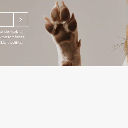
par ekskluzīviem
ītat lietošanas
ailu politikai.
NFORMĀCIJA
INFORMĀC
Preču piegāde
666
Konfidencialitāt
lpojumi LT, RU)
Iepirkuma note
nosacījumi
:
oprekes24.lt