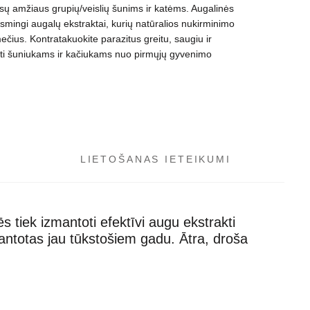
sų amžiaus grupių/veislių šunims ir katėms. Augalinės
smingi augalų ekstraktai, kurių natūralios nukirminimo
čius. Kontratakuokite parazitus greitu, saugiu ir
doti šuniukams ir kačiukams nuo pirmųjų gyvenimo
LIETOŠANAS IETEIKUMI
 tiek izmantoti efektīvi augu ekstrakti
antotas jau tūkstošiem gadu. Ātra, droša