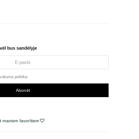
 vėl bus sandėlyje
ivātuma politika
Abonēt
t maniem favorītiem