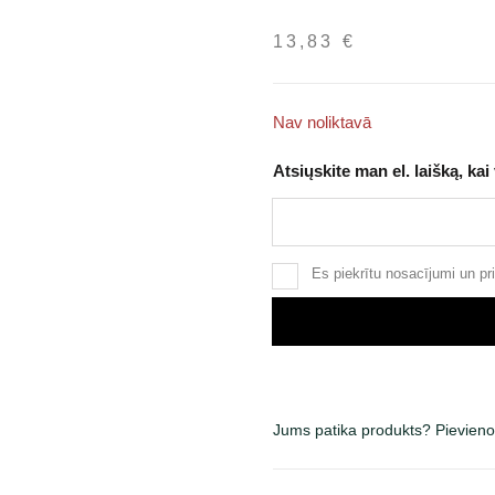
13,83
€
Nav noliktavā
Atsiųskite man el. laišką, kai
Es piekrītu
nosacījumi
un
pr
Jums patika produkts? Pievieno