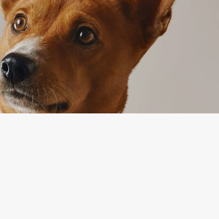
IJA
PAKALPOJUMS
Preču atgriešana
es politika
Sazinieties ar mums
ikumi un
Preču atgriešanas veidlapa