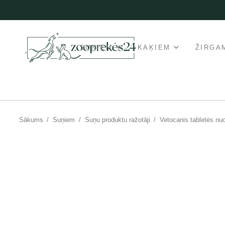
SUŅIEM
KAĶIEM
ŽIRGA
Sākums
/
Suņiem
/
Suņu produktu ražotāji
/
Vetocanis tabletės nu