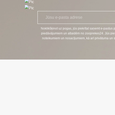
E
*
-
p
a
Noklikšķinot uz pogas, jūs piekrītat saņemt e-pastus 
s
piedāvājumiem un atlaidēm no zooprekes24. Jūs piekr
t
noteikumiem un nosacījumiem, kā arī privātuma un sīkf
s
KONTAKTI
TĀLRUNIS:
+370 624 00 
(Tālruņa paka
EL. E-PASTS
klientams@zo