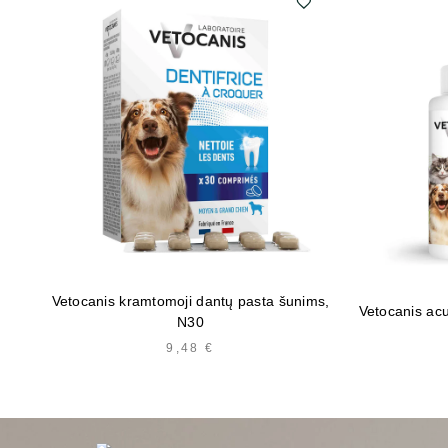
Vetocanis kramtomoji dantų pasta šunims,
Vetocanis ac
N30
9,48
€