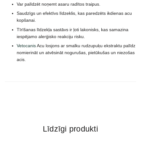
Var palīdzēt noņemt asaru radītos traipus.
Saudzīgs un efektīvs līdzeklis, kas paredzēts ikdienas acu
kopšanai.
Tīrīšanas līdzekļa sastāvs ir ļoti lakonisks, kas samazina
iespējamo alerģisko reakciju risku.
Vetocanis
Acu losjons ar smalku rudzupuķu ekstraktu palīdz
nomierināt un atvēsināt nogurušas, pietūkušas un niezošas
acis.
Līdzīgi produkti