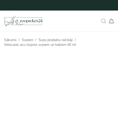
Sākums
/
Suņiem
/
Suņu produktu ražotāji
/
Vetocanis acu losjons suņiem un kaķiem 60 ml