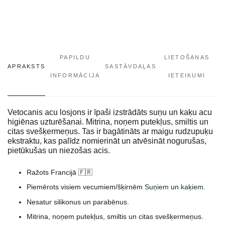
PAPILDU
LIETOŠANAS
APRAKSTS
SASTĀVDAĻAS
INFORMĀCIJA
IETEIKUMI
Vetocanis acu losjons ir īpaši izstrādāts suņu un kaķu acu
higiēnas uzturēšanai. Mitrina, noņem putekļus, smiltis un
citas svešķermeņus. Tas ir bagātināts ar maigu rudzupuķu
ekstraktu, kas palīdz nomierināt un atvēsināt nogurušas,
pietūkušas un niezošas acis.
Ražots Francijā 🇫🇷
Piemērots visiem vecumiem/šķirnēm
Suņiem
un
kaķiem
.
Nesatur silikonus un parabēnus.
Mitrina, noņem putekļus, smiltis un citas svešķermeņus.