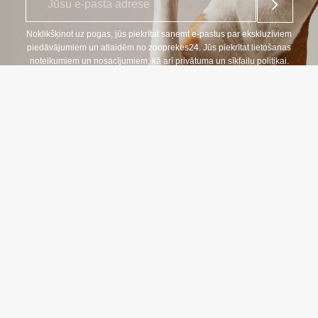
-
p
a
Noklikšķinot uz pogas, jūs piekrītat saņemt e-pastus par ekskluzīviem
s
piedāvājumiem un atlaidēm no zooprekes24. Jūs piekrītat lietošanas
t
noteikumiem un nosacījumiem, kā arī privātuma un sīkfailu politikai.
s