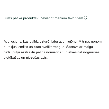
Jums patika produkts? Pievienot maniem favorītiem
Acu losjons, kas palīdz uzturēt labu acu higiēnu. Mitrina, noņem
putekļus, smiltis un citas svešķermeņus. Sastāvs ar maigu
rudzupuķu ekstraktu palīdz nomierināt un atvēsināt nogurušas,
pietūkušas un niezošas acis.