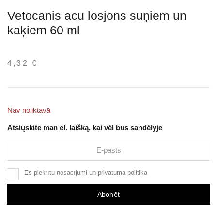
Vetocanis acu losjons suņiem un
kaķiem 60 ml
4,32
€
Nav noliktavā
Atsiųskite man el. laišką, kai vėl bus sandėlyje
Es piekrītu
nosacījumi
un
privātuma politika
Abonēt