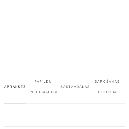
PAPILDU
BAROŠANAS
APRAKSTS
SASTĀVDAĻAS
INFORMĀCIJA
IETEIKUMI