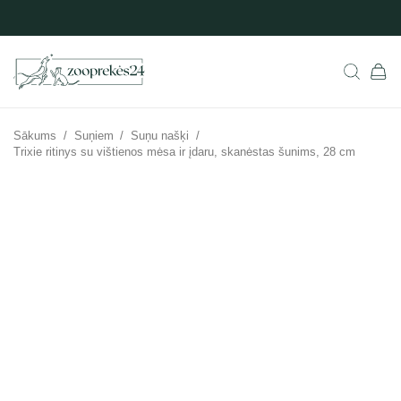
Sākums
/
Suņiem
/
Suņu našķi
/
Trixie ritinys su vištienos mėsa ir įdaru, skanėstas šunims, 28 cm