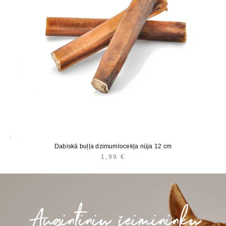
Dabiskā buļļa dzimumlocekļa nūja 12 cm
1,99
€