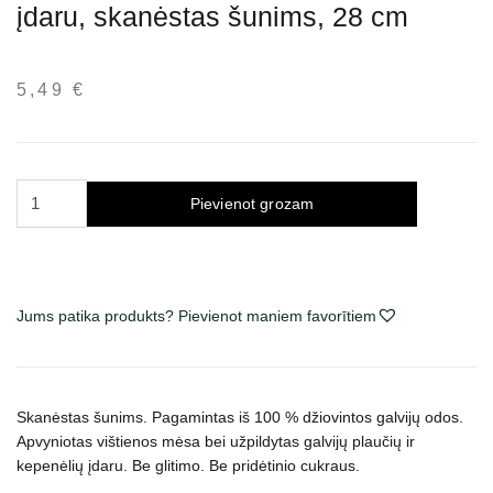
įdaru, skanėstas šunims, 28 cm
5,49
€
Trixie
Pievienot grozam
ritinys
su
vištienos
mėsa
Jums patika produkts? Pievienot maniem favorītiem
ir
įdaru,
skanėstas
šunims,
Skanėstas šunims.
Pagamintas iš 100 % džiovintos galvijų odos.
28
Apvyniotas vištienos mėsa bei užpildytas galvijų plaučių ir
cm
kepenėlių įdaru.
Be glitimo. Be pridėtinio cukraus.
daudzums