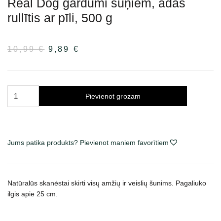
Real Dog gardumi suņiem, ādas
rullītis ar pīli, 500 g
10,99
€
Sākotnējā
9,89
€
Pašreizējā
cena
cena
bija:
ir:
10,99 €.
9,89 €.
Real
Pievienot grozam
Dog
skanėstai
šunims,
odos
Jums patika produkts? Pievienot maniem favorītiem
ritinys
su
antiena,
Natūralūs skanėstai skirti visų amžių ir veislių šunims. Pagaliuko
500
ilgis apie 25 cm.
g
daudzums