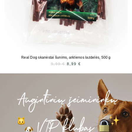
Real Dog skanėstai šunims, arklienos lazdelės, 500 g
9,99
€
SĀKOTNĒJĀ
8,99
€
PAŠREIZĒJĀ
CENA
CENA
BIJA:
IR:
9,99 €.
8,99 €.