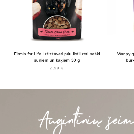
Fitmin for Life Līžizžāvēti pīļu liofilizēti našķi
Wanpy ga
suņiem un kaķiem 30 g
bur
2,99
€