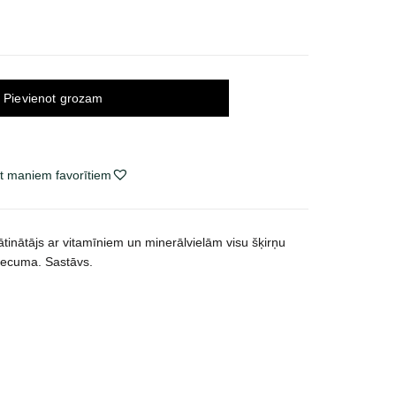
Pievienot grozam
t maniem favorītiem
tinātājs ar vitamīniem un minerālvielām visu šķirņu
vecuma. Sastāvs.