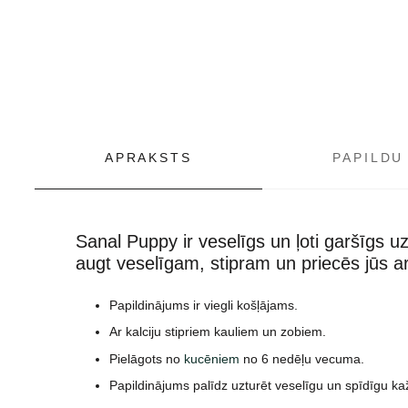
APRAKSTS
PAPILDU
Sanal Puppy ir veselīgs un ļoti garšīgs u
augt veselīgam, stipram un priecēs jūs a
Papildinājums ir viegli košļājams.
Ar kalciju stipriem kauliem un zobiem.
Pielāgots no
kucēniem
no 6 nedēļu vecuma.
Papildinājums palīdz uzturēt veselīgu un spīdīgu ka