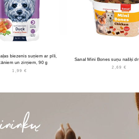
ļas biezenis suņiem ar pīli,
Sanal Mini Bones suņu našķi dr
kāniem un zirņiem, 90 g
2,69
€
1,99
€