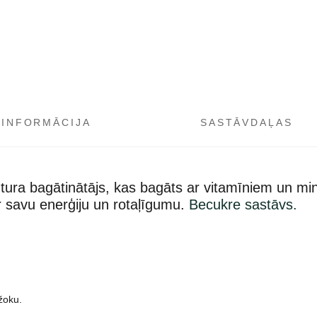
 INFORMĀCIJA
SASTĀVDAĻAS
ztura bagātinātājs, kas bagāts ar vitamīniem un min
r savu enerģiju un rotaļīgumu.
Becukre sastāvs.
žoku.