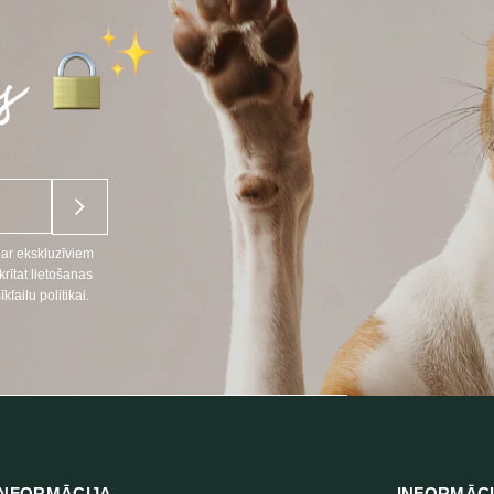
par ekskluzīviem
ītat lietošanas
ailu politikai.
NFORMĀCIJA
INFORMĀC