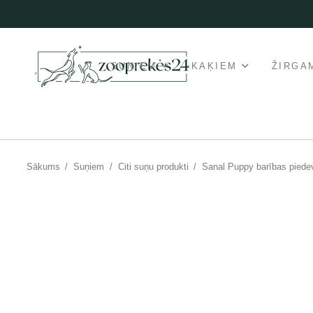
SUŅIEM
KAĶIEM
ŽIRGA
Sākums
/
Suņiem
/
Citi suņu produkti
/
Sanal Puppy barības piede