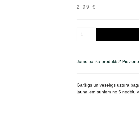
2,99
€
Sanal
Puppy
pašaro
papildas
šuniukams
Jums patika produkts? Pievieno
30
g
daudzums
Garšīgs un veselīgs uztura bagā
jaunajiem suņiem no 6 nedēļu 