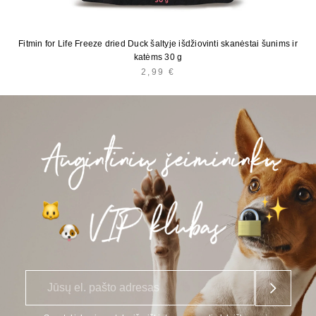
Fitmin for Life Freeze dried Duck šaltyje išdžiovinti skanėstai šunims ir
katėms 30 g
2,99
€
E
*
l.
p