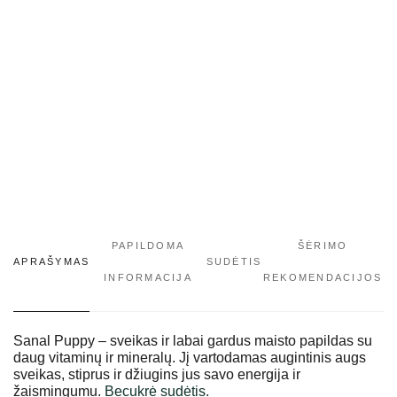
PAPILDOMA
ŠĖRIMO
APRAŠYMAS
SUDĖTIS
INFORMACIJA
REKOMENDACIJOS
Sanal Puppy – sveikas ir labai gardus maisto papildas su
daug vitaminų ir mineralų. Jį vartodamas augintinis augs
sveikas, stiprus ir džiugins jus savo energija ir
žaismingumu.
Becukrė sudėtis.