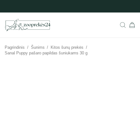
Pagrindinis
/
Šunims
/
Kitos šunų prekės
/
Sanal Puppy pašaro papildas šuniukams 30 g