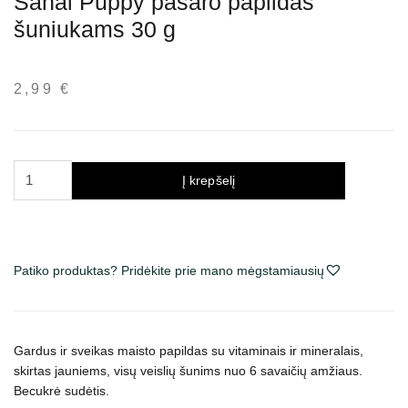
Sanal Puppy pašaro papildas
šuniukams 30 g
2,99
€
produkto
Į krepšelį
kiekis:
Sanal
Puppy
pašaro
Patiko produktas? Pridėkite prie mano mėgstamiausių
papildas
šuniukams
30
g
Gardus ir sveikas maisto papildas su vitaminais ir mineralais,
skirtas jauniems, visų veislių šunims nuo 6 savaičių amžiaus.
Becukrė sudėtis.