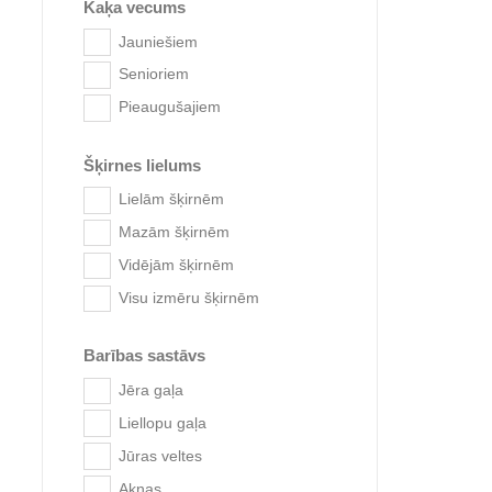
Kaķa vecums
Jauniešiem
Senioriem
Pieaugušajiem
Šķirnes lielums
Lielām šķirnēm
San
Mazām šķirnēm
Vidējām šķirnēm
Visu izmēru šķirnēm
Barības sastāvs
Jēra gaļa
Liellopu gaļa
Jūras veltes
Aknas