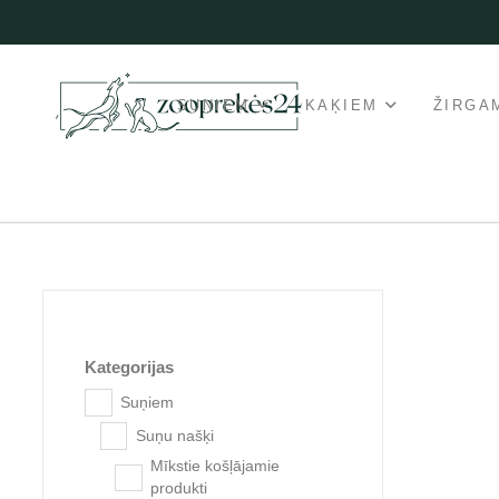
SUŅIEM
KAĶIEM
ŽIRGA
Kategorijas
Suņiem
Suņu našķi
Mīkstie košļājamie
produkti