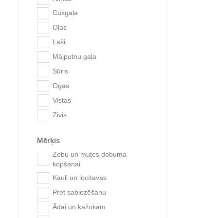
Cūkgaļa
Olas
Laši
Mājputnu gaļa
Sanal C
Sūris
Ogas
Vistas
Zivis
Mērķis
Zobu un mutes dobuma
kopšanai
Kauli un locītavas
Pret sabiezēšanu
Ādai un kažokam