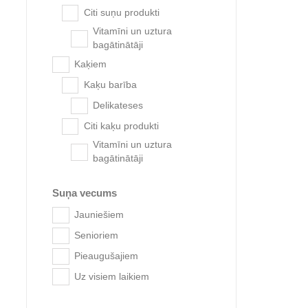
Citi suņu produkti
Vitamīni un uztura
bagātinātāji
Kaķiem
Kaķu barība
Delikateses
Citi kaķu produkti
Vitamīni un uztura
bagātinātāji
Sanal 
Suņa vecums
Jauniešiem
Senioriem
Pieaugušajiem
Uz visiem laikiem