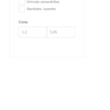
Urīnceļu aizsardzībai
Sterilizēts, kastrēts
Sanal T
Cena
Sanal So