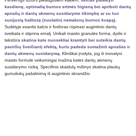
Pilnvērtīgs uzturs pieaugušiem kaķiem,
skirtas palaikyti
kasdienę, optimalią burnos ertmės higieną bei apriboti dantų
apnašų ir dantų akmenų susidarymo tikimybę ar su tuo
susijusią halitozę (nuolatinį nemalonų burnos kvapą).
Sudėtyje esantis kalcis ir fosforas rūpinasi augintinio dantų
sveikata ir stiprina emalį. Unikali maisto granulės forma, dydis ir
tekstūra
skatina kate nuosekliai kramtyti bei suteikia dantų
paviršių šveičiantį efektą, kuris padeda sumažinti apnašas ir
dantų akmenų susidarymą.
Kliniškai įrodyta, jog ši inovatyvi
maisto formulė veiksmingai mažina katės dantų akmenų
susidarymo riziką. Specifinis skaidulų mišinys skatina plaukų
gumuliukų pašalinimą iš augintinio skrandžio.