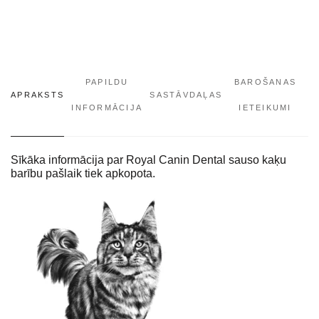
PAPILDU
BAROŠANAS
APRAKSTS
SASTĀVDAĻAS
INFORMĀCIJA
IETEIKUMI
Sīkāka informācija par Royal Canin Dental sauso kaķu
barību pašlaik tiek apkopota.