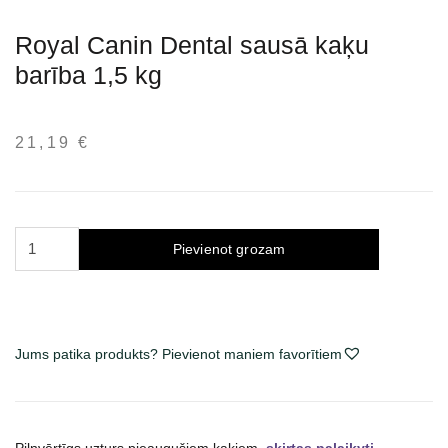
Royal Canin Dental sausā kaķu
barība 1,5 kg
21,19
€
Royal
Pievienot grozam
Canin
Dental
sausas
maistas
Jums patika produkts? Pievienot maniem favorītiem
katėms
1.5
kg
daudzums