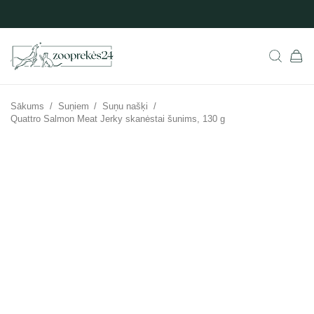
Sākums
/
Suņiem
/
Suņu našķi
/
Quattro Salmon Meat Jerky skanėstai šunims, 130 g