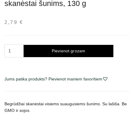
skanėstai šunims, 130 g
2,79
€
Quattro
Pievienot grozam
Salmon
Meat
Jerky
skanėstai
Jums patika produkts? Pievienot maniem favorītiem
šunims,
130
g
Begrūdžiai skanėstai visiems suaugusiems šunims. Su lašiša.
Be
daudzums
GMO ir sojos.