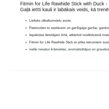
Fitmin for Life Rawhide Stick with Duck -
Gaļā ietīti kauli ir labākais veids, kā tre
Lielisks olbaltumvielu avots.
Pateicoties to sastāvam un garšīgajai garšai, gardumi
Iepakotas lietotājam ērtā, atkārtoti noslēdzamā maisi
Fitmin for Life Rawhide Stick ar pīles kārumiem suņie
našķi nesatur krāsvielas, aromatizētājus un graudus