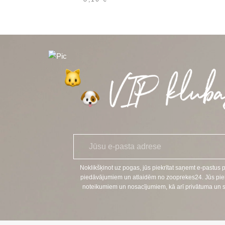
E
*
-
p
a
Noklikšķinot uz pogas, jūs piekrītat saņemt e-pastus 
s
piedāvājumiem un atlaidēm no zooprekes24. Jūs piekr
t
noteikumiem un nosacījumiem, kā arī privātuma un sīkf
s