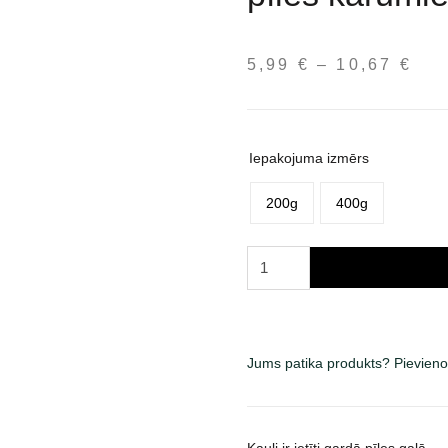
5,99
€
–
10,67
€
Pri
ran
5,9
thr
Iepakojuma izmērs
10,
200g
400g
Fitmin
for
Life
Rawhide
Stick
Jums patika produkts? Pievieno
with
Duck
skanėstai
Kauli ir ietīti gardā pīles gaļā.