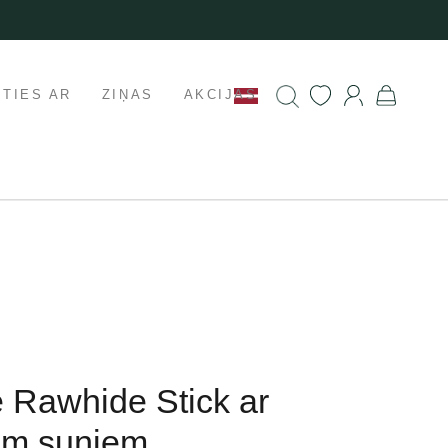
ETIES AR
ZIŅAS
AKCIJAS
fe Rawhide Stick ar
em suņiem