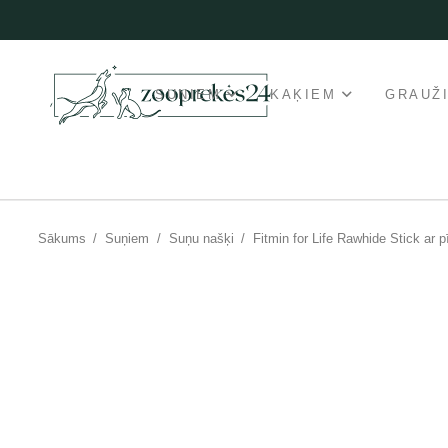
SUŅIEM
KAĶIEM
GRAUŽ
Sākums
/
Suņiem
/
Suņu našķi
/
Fitmin for Life Rawhide Stick ar