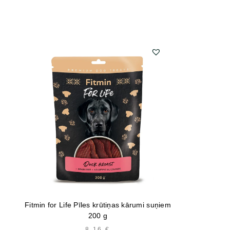
Fitmin for Life Pīles krūtiņas kārumi suņiem
200 g
8,16
€