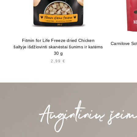
Fitmin for Life Freeze dried Chicken
Carnilove So
šaltyje išdžiovinti skanėstai šunims ir katėms
30 g
2,99
€