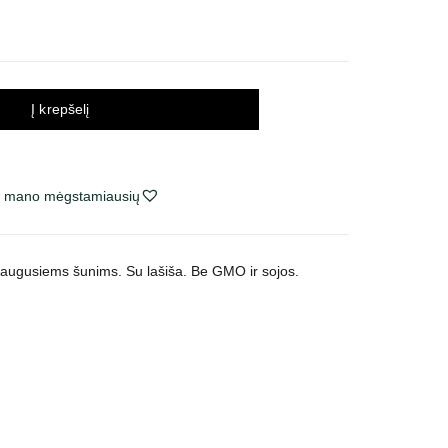
Į krepšelį
ie mano mėgstamiausių
uaugusiems šunims. Su lašiša.
Be GMO ir sojos.