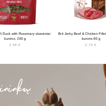
ft Duck with Rosemary skanėstai
Brit Jerky Beef & Chicken Fille
šunims, 200 g
šunims 80 g
2,49
€
2,70
€