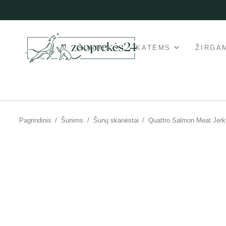
ŠUNIMS
KATĖMS
ŽIRGA
Pagrindinis
/
Šunims
/
Šunų skanėstai
/
Quattro Salmon Meat Jerk