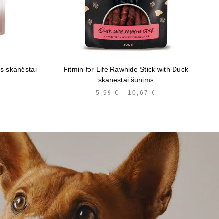
ts skanėstai
Fitmin for Life Rawhide Stick with Duck
B
skanėstai šunims
5,99
€
-
10,67
€
KAINŲ
INTERVALAS:
NUO
5,99 €
IKI
10,67 €