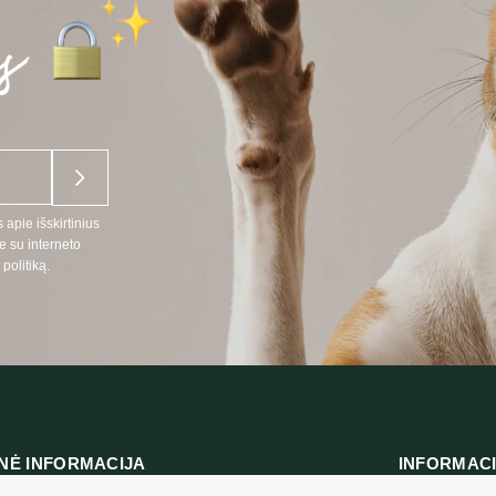
 apie išskirtinius
e su interneto
politiką.
NĖ INFORMACIJA
INFORMAC