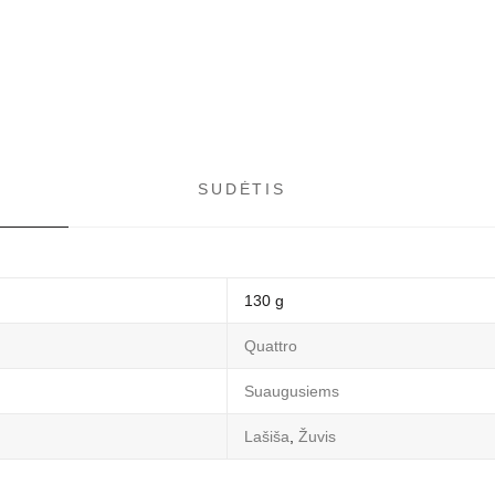
SUDĖTIS
130 g
Quattro
Suaugusiems
Lašiša
,
Žuvis