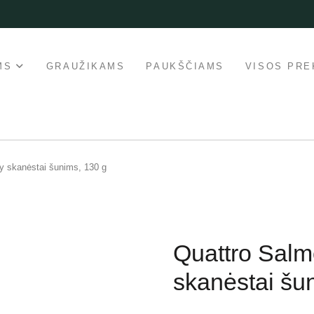
MS
GRAUŽIKAMS
PAUKŠČIAMS
VISOS PRE
y skanėstai šunims, 130 g
Quattro Salm
skanėstai šu