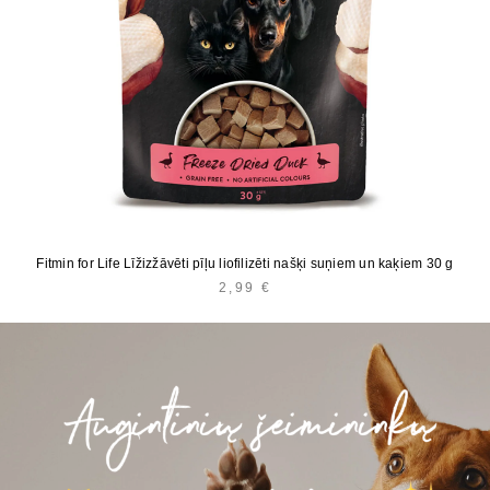
Fitmin for Life Līžizžāvēti pīļu liofilizēti našķi suņiem un kaķiem 30 g
2,99
€