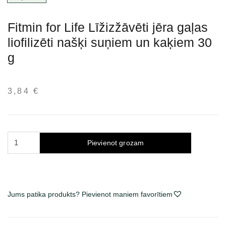
Fitmin for Life Līžizžāvēti jēra gaļas
liofilizēti našķi suņiem un kaķiem 30
g
3,84
€
Fitmin
Pievienot grozam
for
Life
Freeze
dried
Jums patika produkts? Pievienot maniem favorītiem
Lamb
šaltyje išdžiovinti
skanėstai