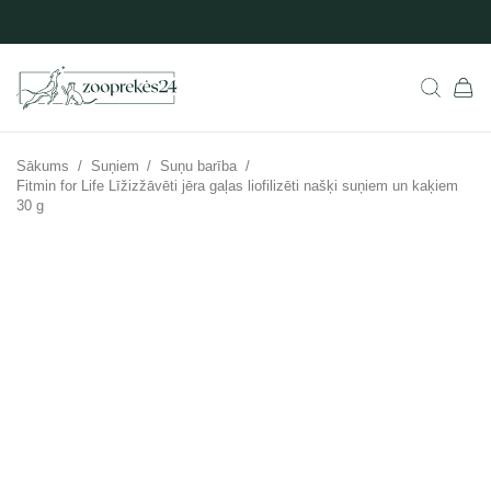
Sākums
/
Suņiem
/
Suņu barība
/
Fitmin for Life Līžizžāvēti jēra gaļas liofilizēti našķi suņiem un kaķiem
30 g