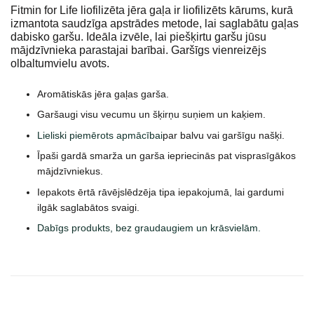
Fitmin for Life liofilizēta jēra gaļa ir liofilizēts kārums, kurā
izmantota saudzīga apstrādes metode, lai saglabātu gaļas
dabisko garšu. Ideāla izvēle, lai piešķirtu garšu jūsu
mājdzīvnieka parastajai barībai. Garšīgs vienreizējs
olbaltumvielu avots.
Aromātiskās jēra gaļas garša.
Garšaugi visu vecumu un šķirņu suņiem un kaķiem.
Lieliski piemērots apmācībai
par balvu vai garšīgu našķi.
Īpaši gardā smarža un garša iepriecinās pat visprasīgākos
mājdzīvniekus.
Iepakots ērtā rāvējslēdzēja tipa iepakojumā, lai gardumi
ilgāk saglabātos svaigi.
Dabīgs produkts, bez graudaugiem un krāsvielām.