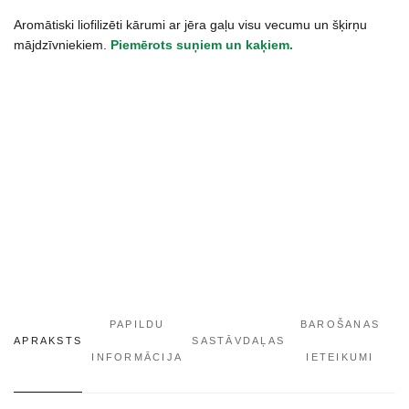
šunims
Aromātiski liofilizēti kārumi ar jēra gaļu visu vecumu un šķirņu
ir
mājdzīvniekiem.
Piemērots suņiem un kaķiem.
katėms
30
g
daudzums
PAPILDU
BAROŠANAS
APRAKSTS
SASTĀVDAĻAS
INFORMĀCIJA
IETEIKUMI