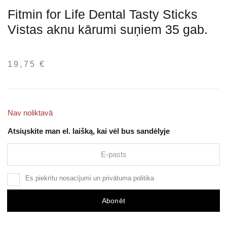
Fitmin for Life Dental Tasty Sticks
Vistas aknu kārumi suņiem 35 gab.
19,75
€
Nav noliktavā
Atsiųskite man el. laišką, kai vėl bus sandėlyje
Es piekrītu
nosacījumi
un
privātuma politika
Abonēt