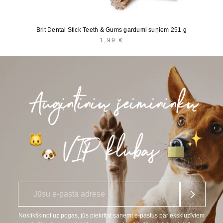
Brit Dental Stick Teeth & Gums gardumi suņiem 251 g
1,99
€
E
*
-
p
a
Noklikšķinot uz pogas, jūs piekrītat saņemt e-pastus par ekskluzīviem