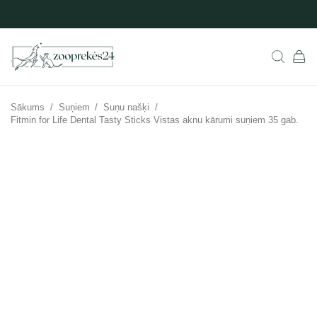
Sākums
/
Suņiem
/
Suņu našķi
/
Fitmin for Life Dental Tasty Sticks Vistas aknu kārumi suņiem 35 gab.