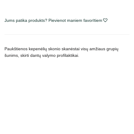
Jums patika produkts? Pievienot maniem favorītiem
Paukštienos kepenėlių skonio skanėstai visų amžiaus grupių
šunims, skirti dantų valymo profilaktikai.