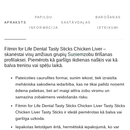
PAPILDU
BAROŠANAS
APRAKSTS
SASTĀVDAĻAS
INFORMĀCIJA
IETEIKUMI
Fitmin for Life Dental Tasty Sticks Chicken Liver –
skanėstai visų amžiaus grupių
Suņiem
zobu tīrīšanas
profilaksei. Piemērots kā garšīgs ikdienas našķis vai kā
balva treniņu vai spēļu laikā.
Pateicoties caurulītes formai, sunim iekost, tiek izraisīta
mehāniska sakodiena iedarbība, kas ne tikai palīdz noņemt
ēdiena paliekas, bet arī maigi attīra zobu virsmu un
samazina zobakmens veidošanās risku.
Fitmin for Life Dental Tasty Sticks Chicken Liver Tasty Sticks
Chicken Liver Tasty Sticks ir ideāli piemērotas kā balva vai
garšīga uzkoda.
Iepakotas lietotājam ērtā, hermētiskā iepakojumā, ko var