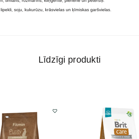
, timiāns, rozmarīns, kliņģerīte, pienene un pētersīļi.
 lipekli, soju, kukurūzu, krāsvielas un ķīmiskas garšvielas.
Līdzīgi produkti