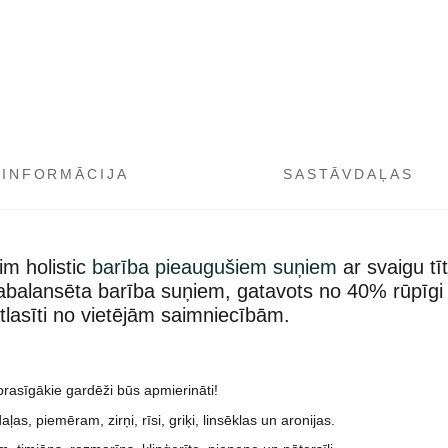
šunims
daudzums
 INFORMĀCIJA
SASTĀVDAĻAS
lim h
olistic
barība pieaugušiem suņiem
ar svaigu tī
 sabalansēta barība suņiem,
gatavots no 40% rūpīgi
lasīti no vietējām saimniecībām.
rasīgākie gardēži būs apmierināti!
as, piemēram, zirņi, rīsi, griķi, linsēklas un aronijas.