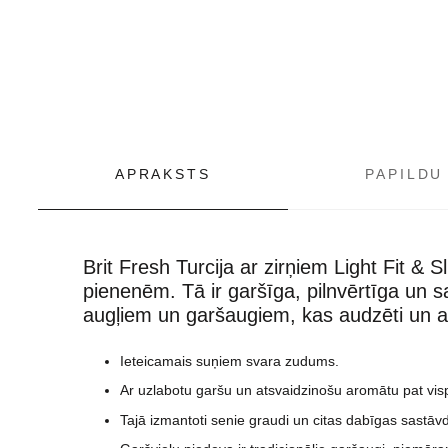
APRAKSTS
PAPILDU
Brit Fresh Turcija ar zirņiem Light Fit & S
pienenēm.
Tā ir garšīga, pilnvērtīga un
augļiem un garšaugiem, kas audzēti un at
Ieteicamais
suņiem svara zudums.
Ar uzlabotu garšu un atsvaidzinošu aromātu pat visp
Tajā izmantoti senie graudi un citas dabīgas sastāvdaļ