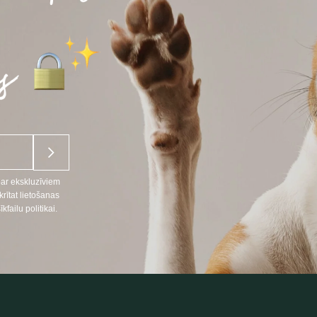
par ekskluzīviem
ītat lietošanas
ailu politikai.