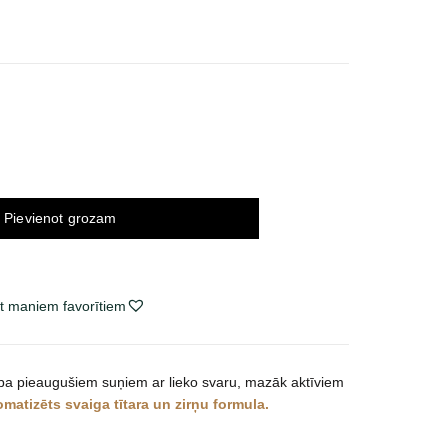
ce
ge:
2 €
ough
42 €
Pievienot grozam
t maniem favorītiem
ba pieaugušiem suņiem ar lieko svaru, mazāk aktīviem
omatizēts
svaiga tītara un zirņu formula.