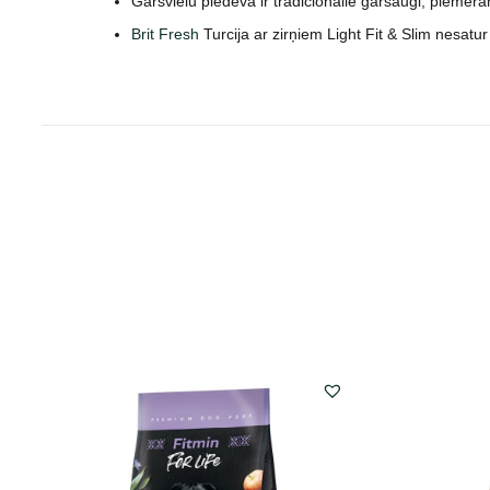
Garšvielu piedeva ir tradicionālie garšaugi, piemēram
Brit Fresh
Turcija ar zirņiem Light Fit & Slim nesatur