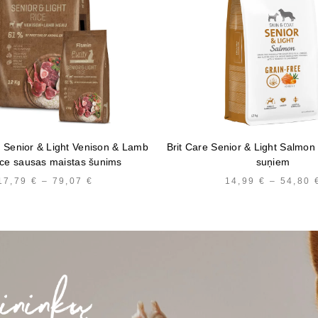
y Senior & Light Venison & Lamb
Brit Care Senior & Light Salmon
ice sausas maistas šunims
suņiem
17,79
€
–
79,07
€
PRICE
14,99
€
–
54,80
RANGE:
17,79 €
THROUGH
79,07 €