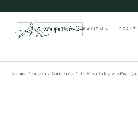
SUŅIEM
KAĶIEM
GRAUŽ
Sākums
/
Suņiem
/
Suņu barība
/
Brit Fresh Turkey with Pea Ligh