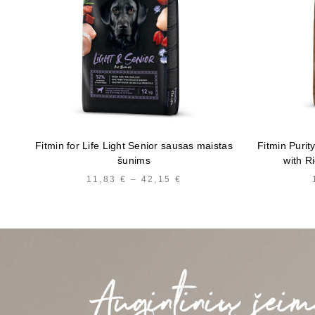
Fitmin for Life Light Senior sausas maistas
Fitmin Purit
šunims
with R
11,83
€
–
42,15
€
PRICE
RANGE:
11,83 €
THROUGH
42,15 €