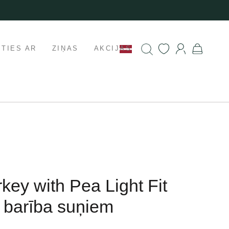
ETIES AR
ZIŅAS
AKCIJAS
rkey with Pea Light Fit
 barība suņiem