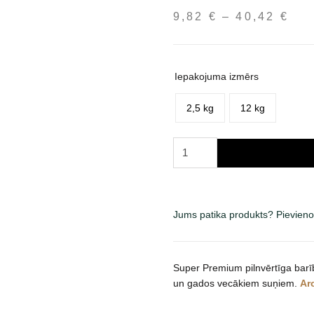
9,82
€
–
40,42
€
Pri
ran
9,8
thr
Iepakojuma izmērs
40,
2,5 kg
12 kg
Brit
Fresh
Turkey
with
Pea
Jums patika produkts? Pievieno
Light
Fit
&
Super Premium pilnvērtīga barī
Slim
un gados vecākiem suņiem.
Ar
sausas
maistas