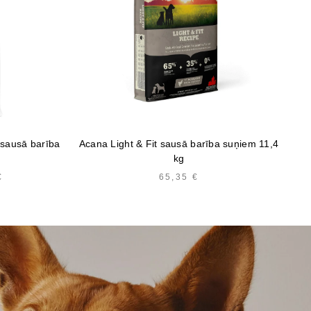
 sausā barība
Acana Light & Fit sausā barība suņiem 11,4
B
kg
€
PRICE
65,35
€
RANGE:
14,99 €
THROUGH
54,80 €