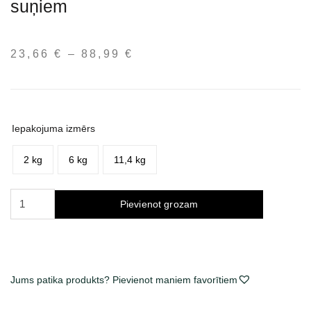
suņiem
23,66
€
–
88,99
€
Price
range:
23,66 €
through
88,99 €
Iepakojuma izmērs
2 kg
6 kg
11,4 kg
Acana
Pievienot grozam
Grasslands
sausas
maistas
šunims
daudzums
Jums patika produkts? Pievienot maniem favorītiem