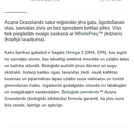
INFORMĀCIJA
IETEIKUMI
Acana Grasslands satur reģionālo jēra gaļu, ligzdošanas
olas, savvaļas zivis un bez sprostiem turētas pīles. Viss
tiek piegādāts svaigs saskaņā ar
WholePrey™
jēdziens
(kopējā laupījuma).
Katrs barības gabaliņš ir bagāts
Omega 3
(DHA, EPA), kas iegūti
no savvaļas stores, kas labvēlīgi ietekmē imunitāti un uzlabo ādas
un kažoka stāvokli. Bioloģiski audzēti jūras dārzeņi un augu
ekstrakti, tostarp kadiķu ogas, lavandas ziedi, saulē kaltētas
lucernas un piparmētras lapas uzlabo suņa vielmaiņu un tonizē
gremošanas traktu. Izgatavots godalgotās virtuvēs no labākajām
un svaigākajām sastāvdaļām,
Bioloģiski piemērots™
Acana
Grasslands (bioloģiski atbilstoša) formula garantē, ka jūsu suns
būs vesels, laimīgs un spēcīgs.