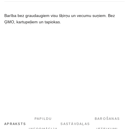
Barība bez graudaugiem visu šķirņu un vecumu suņiem. Bez
ĢMO, kartupeļiem un tapiokas.
PAPILDU
BAROŠANAS
APRAKSTS
SASTĀVDAĻAS