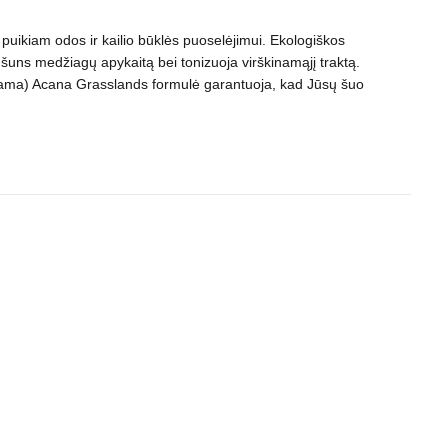
 puikiam odos ir kailio būklės puoselėjimui. Ekologiškos
a šuns medžiagų apykaitą bei tonizuoja virškinamąjį traktą.
nkama) Acana Grasslands formulė garantuoja, kad Jūsų šuo