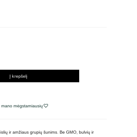
inų
tervalas:
o
,66 €
,99 €
Į krepšelį
ie mano mėgstamiausių
islių ir amžiaus grupių šunims. Be GMO, bulvių ir