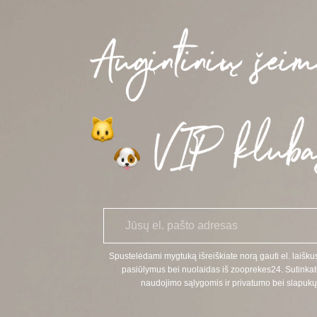
E
*
l.
p
a
Spustelėdami mygtuką išreiškiate norą gauti el. laiškus
š
pasiūlymus bei nuolaidas iš zooprekes24. Sutinkat
t
naudojimo sąlygomis ir privatumo bei slapukų 
a
s