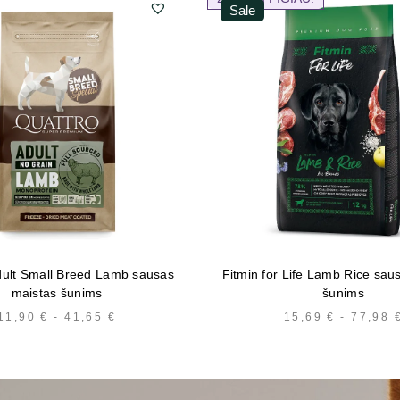
Sale
dult Small Breed Lamb sausas
Fitmin for Life Lamb Rice sau
maistas šunims
šunims
11,90
€
-
41,65
€
KAINŲ
15,69
€
-
77,98
INTERVALAS:
NUO
11,90 €
IKI