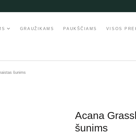
MS
GRAUŽIKAMS
PAUKŠČIAMS
VISOS PRE
maistas šunims
Acana Grass
šunims