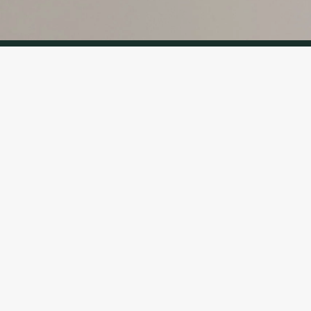
KONTAKTI
TELEFONAS
+370 624 00 
(Aptarnavimas
EL. PAŠTAS:
klientams@zo
(Aptarnavimas
@ 2024 • zooprekes24.lt • Visos teisės saugomos