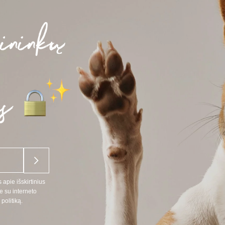
41,65 €
 apie išskirtinius
e su interneto
politiką.