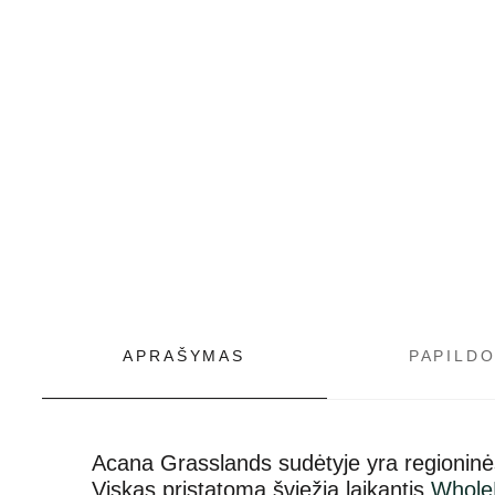
APRAŠYMAS
PAPILD
Acana Grasslands sudėtyje yra regioninės
Viskas pristatoma šviežia laikantis
Whole