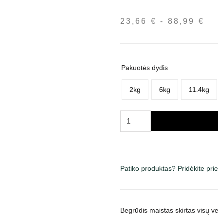
23,66
€
-
88,99
€
Ka
in
nu
23
Pakuotės dydis
iki
88
2kg
6kg
11.4kg
produkto
kiekis:
Acana
Grasslands
sausas
Patiko produktas? Pridėkite pr
maistas
šunims
Begrūdis maistas skirtas visų ve