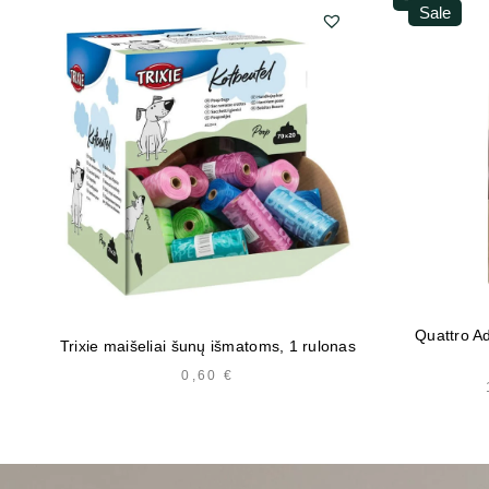
Sale
Quattro A
Trixie maišeliai šunų išmatoms, 1 rulonas
0,60
€