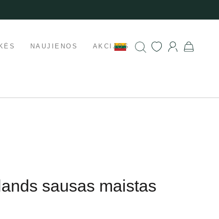
KĖS
NAUJIENOS
AKCIJOS
lands sausas maistas