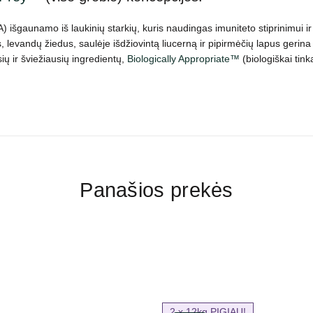
 išgaunamo iš laukinių starkių, kuris naudingas imuniteto stiprinimui ir
, levandų žiedus, saulėje išdžiovintą liucerną ir pipirmėčių lapus gerin
ų ir šviežiausių ingredientų,
Biologically Appropriate™
(biologiškai ti
Panašios prekės
2 x 12kg PIGIAU!