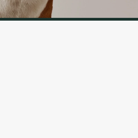
IJA
APTARNAVIMAS
ymas
Prekių grąžinimas
ika
Susisiekite su mumis
ės ir sąlygos
Prekių grąžinimo forma