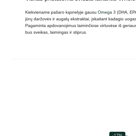
Kiekviename pašaro kąsnelyje gausu
Omega 3
(DHA, EPA)
jūrų daržovės ir augalų ekstraktai, įskaitant kadagio uogas
Pagaminta apdovanojimus laiminčiose virtuvėse iš geriausi
bus sveikas, laimingas ir stiprus.
-17%