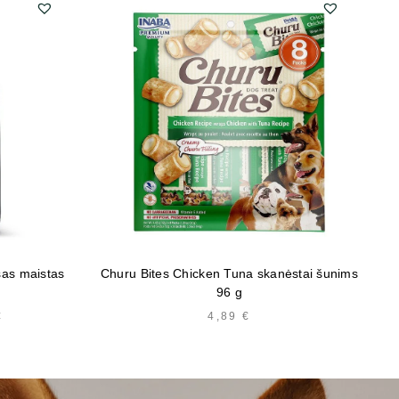
sas maistas
Churu Bites Chicken Tuna skanėstai šunims
Br
96 g
€
KAINŲ
4,89
€
INTERVALAS:
NUO
15,69 €
IKI