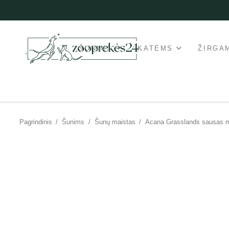
ŠUNIMS
KATĖMS
ŽIRGA
Pagrindinis
/
Šunims
/
Šunų maistas
/
Acana Grasslands sausas 