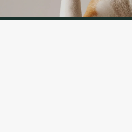
NĖ INFORMACIJA
INFORMAC
:
Prekių pristat
666
Privatumo polit
 telefonu LT, RU kalbomis)
Pirkimo taisykl
oprekes24.lt
 paštu LT, RU, EN kalbomis)