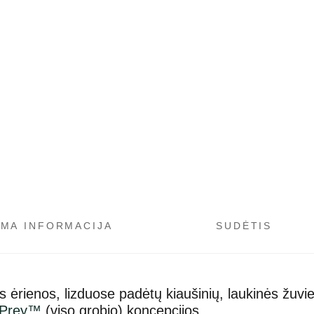
OMA INFORMACIJA
SUDĖTIS
 ėrienos, lizduose padėtų kiaušinių, laukinės žuvi
Prey™
(viso grobio) koncepcijos.