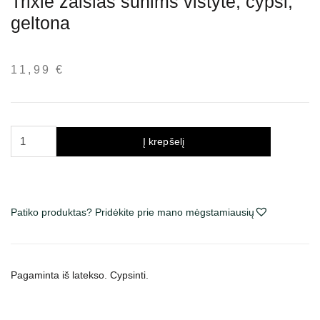
Trixie žaislas šunims vištytė, cypsi,
geltona
11,99
€
produkto
Į krepšelį
kiekis:
Trixie
žaislas
šunims
Patiko produktas? Pridėkite prie mano mėgstamiausių
vištytė,
cypsi,
geltona
Pagaminta iš latekso. Cypsinti.