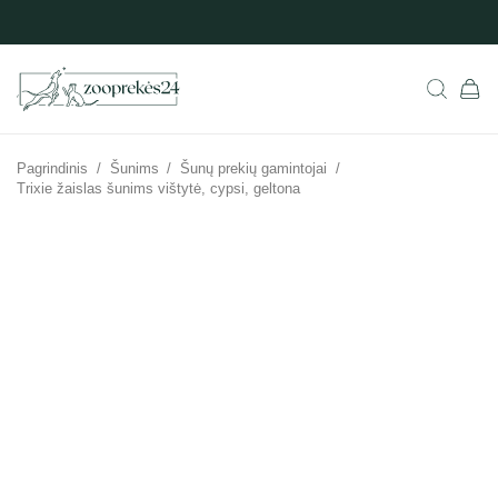
Pagrindinis
/
Šunims
/
Šunų prekių gamintojai
/
Trixie žaislas šunims vištytė, cypsi, geltona