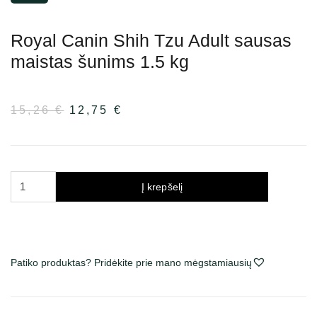
Royal Canin Shih Tzu Adult sausas
maistas šunims 1.5 kg
15,26
€
Pradinė
12,75
€
Dabartinė
kaina
kaina
buvo:
yra:
15,26 €.
12,75 €.
produkto
Į krepšelį
kiekis:
Royal
Canin
Shih
Patiko produktas? Pridėkite prie mano mėgstamiausių
Tzu
Adult
sausas
maistas