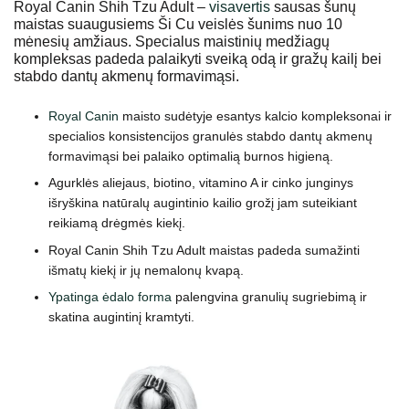
Royal Canin Shih Tzu Adult –
visavertis
sausas šunų
maistas suaugusiems Ši Cu veislės šunims nuo 10
mėnesių amžiaus. Specialus maistinių medžiagų
kompleksas padeda palaikyti sveiką odą ir gražų kailį bei
stabdo dantų akmenų formavimąsi.
Royal Canin
maisto sudėtyje esantys kalcio kompleksonai ir
specialios konsistencijos granulės stabdo dantų akmenų
formavimąsi bei palaiko optimalią burnos higieną.
Agurklės aliejaus, biotino, vitamino A ir cinko junginys
išryškina natūralų augintinio kailio grožį jam suteikiant
reikiamą drėgmės kiekį.
Royal Canin Shih Tzu Adult maistas padeda sumažinti
išmatų kiekį ir jų nemalonų kvapą.
Ypatinga ėdalo forma
palengvina granulių sugriebimą ir
skatina augintinį kramtyti.