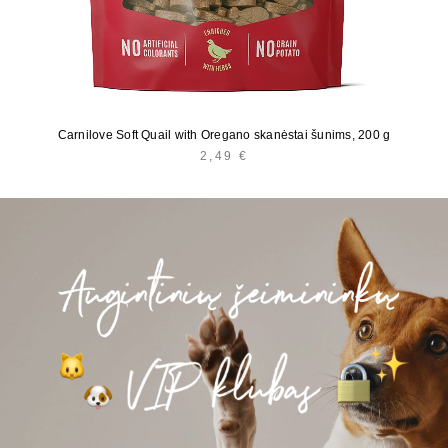
Carnilove Soft Quail with Oregano skanėstai šunims, 200 g
2,49
€