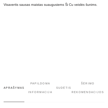
Visavertis sausas maistas suaugusiems Ši Cu veislės šunims.
šunims
1.5
kg
PAPILDOMA
ŠĖRIMO
APRAŠYMAS
SUDĖTIS
INFORMACIJA
REKOMENDACIJOS